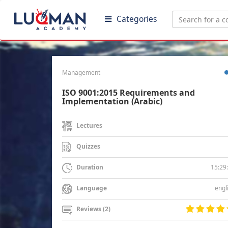
Categories
Management
ISO 9001:2015 Requirements and
Implementation (Arabic)
Lectures
Quizzes
15:29
Duration
engl
Language
Reviews (2)