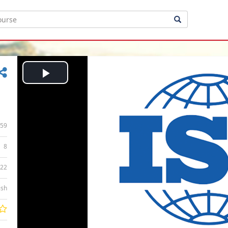
Play
Video
59
8
:22
ish