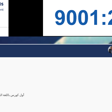
0$
ent
أول كورس باللغة العرب