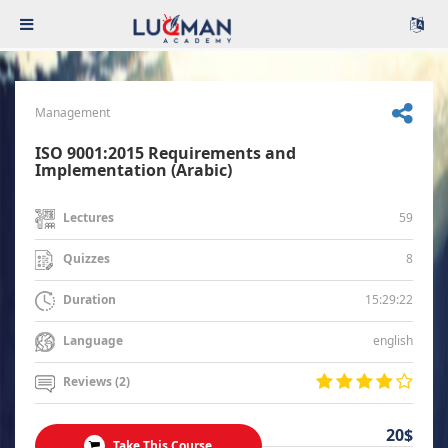
Management
ISO 9001:2015 Requirements and
Implementation (Arabic)
59
Lectures
8
Quizzes
15:29:22
Duration
english
Language
Reviews (2)
20$
Take This Course