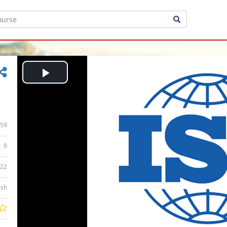
Play
Video
59
8
:22
ish