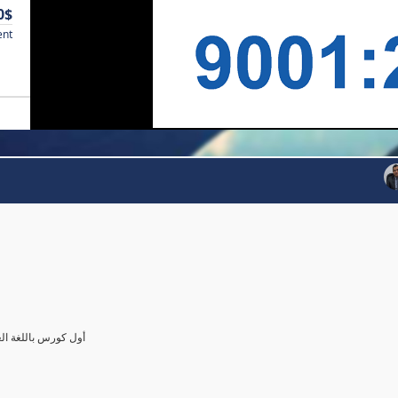
0$
ent
أول كورس باللغة العرب