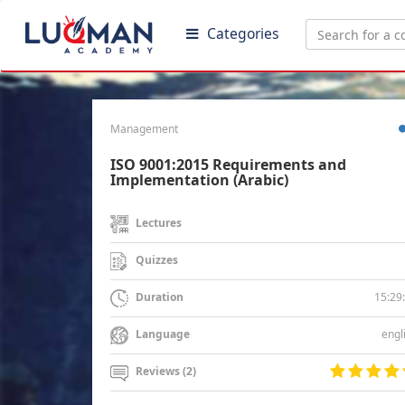
Categories
Management
ISO 9001:2015 Requirements and
Implementation (Arabic)
Lectures
Quizzes
15:29
Duration
engl
Language
Reviews (2)