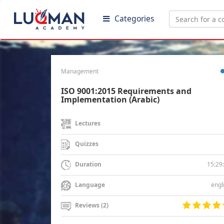
Categories
Management
ISO 9001:2015 Requirements and
Implementation (Arabic)
Lectures
Quizzes
15:29
Duration
engl
Language
Reviews (2)