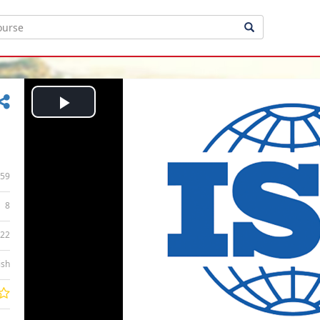
Play
Video
59
8
:22
ish