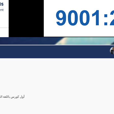
0$
ent
أول كورس باللغة العرب