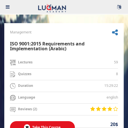
Management
ISO 9001:2015 Requirements and
Implementation (Arabic)
59
Lectures
8
Quizzes
15:29:22
Duration
english
Language
Reviews (2)
20$
Take This Course