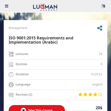
Management
ISO 9001:2015 Requirements and
Implementation (Arabic)
59
Lectures
8
Quizzes
15:29:22
Duration
english
Language
Reviews (2)
20$
Take This Course