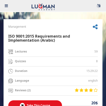
Management
ISO 9001:2015 Requirements and
Implementation (Arabic)
59
Lectures
8
Quizzes
15:29:22
Duration
english
Language
Reviews (2)
20$
Take This Course