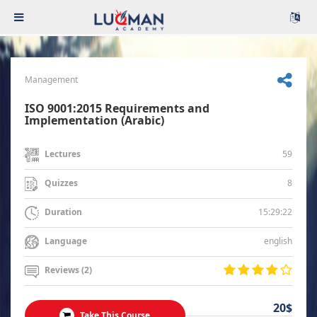
Management
ISO 9001:2015 Requirements and
Implementation (Arabic)
59
Lectures
8
Quizzes
15:29:22
Duration
english
Language
Reviews (2)
20$
Take This Course