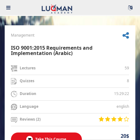
Management
ISO 9001:2015 Requirements and
Implementation (Arabic)
59
Lectures
8
Quizzes
15:29:22
Duration
english
Language
Reviews (2)
20$
Take This Course