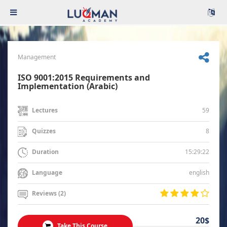
Management
ISO 9001:2015 Requirements and
Implementation (Arabic)
59
Lectures
8
Quizzes
15:29:22
Duration
english
Language
Reviews (2)
20$
Take This Course