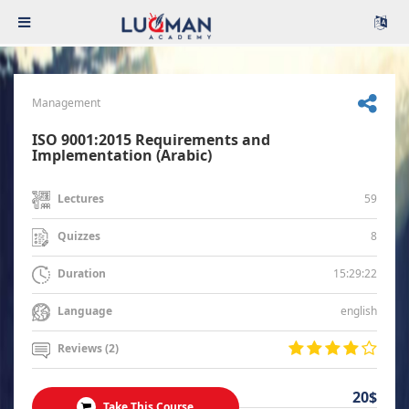
Management
ISO 9001:2015 Requirements and
Implementation (Arabic)
59
Lectures
8
Quizzes
15:29:22
Duration
english
Language
Reviews (2)
20$
Take This Course