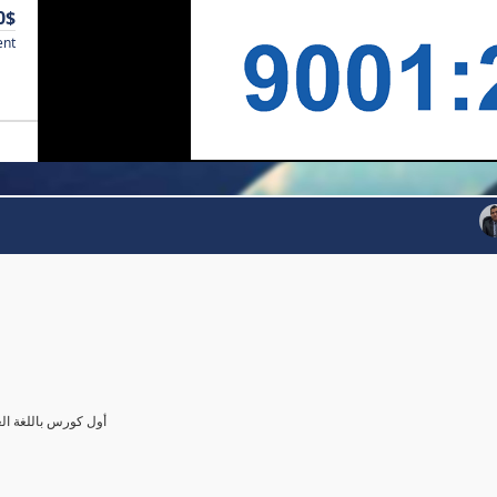
0$
ent
أول كورس باللغة العرب