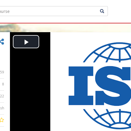
Play
Video
59
8
:22
ish