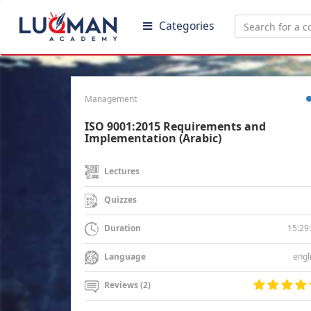
Categories
Management
ISO 9001:2015 Requirements and
Implementation (Arabic)
Lectures
Quizzes
15:29
Duration
engl
Language
Reviews (2)