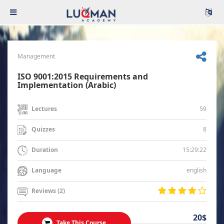
Management
ISO 9001:2015 Requirements and
Implementation (Arabic)
59
Lectures
8
Quizzes
15:29:22
Duration
english
Language
Reviews (2)
20$
Take This Course