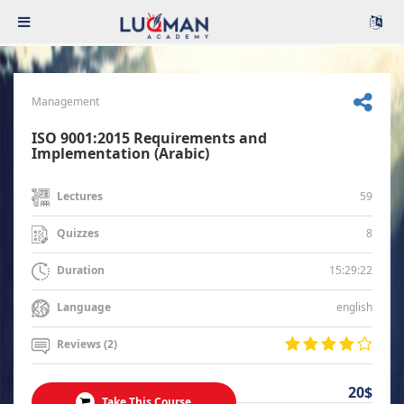
Management
ISO 9001:2015 Requirements and
Implementation (Arabic)
59
Lectures
8
Quizzes
15:29:22
Duration
english
Language
Reviews (2)
20$
Take This Course