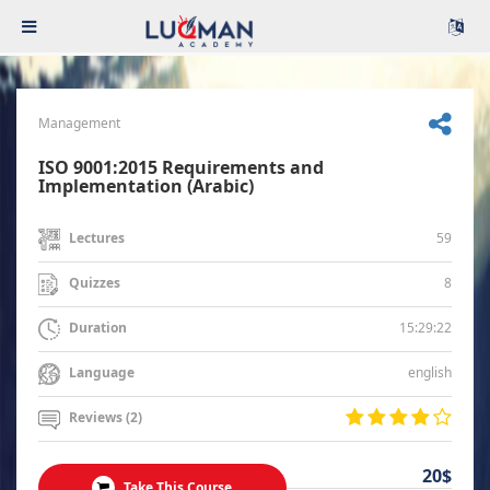
Management
ISO 9001:2015 Requirements and
Implementation (Arabic)
59
Lectures
8
Quizzes
15:29:22
Duration
english
Language
Reviews (2)
20$
Take This Course