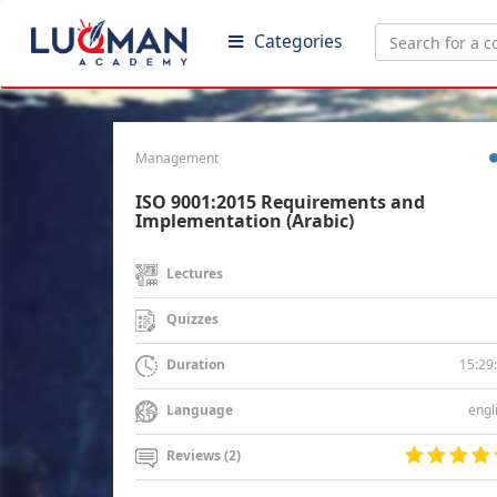
Categories
Management
ISO 9001:2015 Requirements and
Implementation (Arabic)
Lectures
Quizzes
15:29
Duration
engl
Language
Reviews (2)