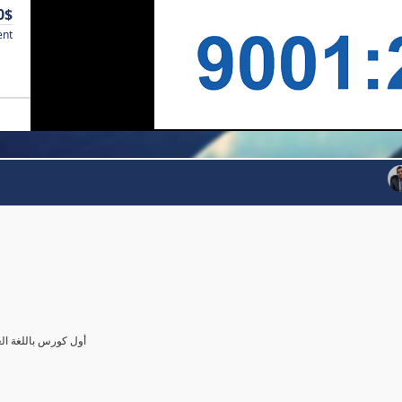
0$
ent
أول كورس باللغة العرب