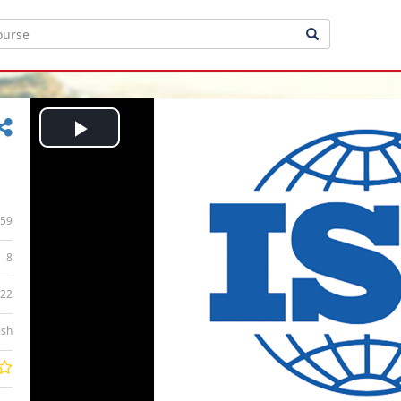
Play
Video
59
8
:22
ish