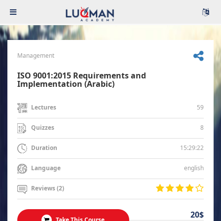
Management
ISO 9001:2015 Requirements and
Implementation (Arabic)
59
Lectures
8
Quizzes
15:29:22
Duration
english
Language
Reviews (2)
20$
Take This Course