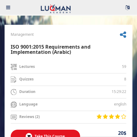
Management
ISO 9001:2015 Requirements and
Implementation (Arabic)
59
Lectures
8
Quizzes
15:29:22
Duration
english
Language
Reviews (2)
20$
Take This Course