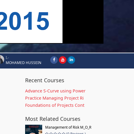
I.-
MOHAMED HUSSEIN
Recent Courses
Advance S-Curve using Power
Practice Managing Project Ri
Foundations of Projects Cont
Most Related Courses
Management of Risk M_O_R
(0 Reviews )