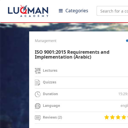
Categories
Management
ISO 9001:2015 Requirements and
Implementation (Arabic)
Lectures
Quizzes
15:29
Duration
engl
Language
Reviews (2)