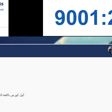
0$
ent
أول كورس باللغة العرب