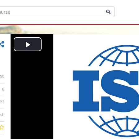
Play
Video
59
8
:22
ish