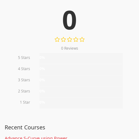
0
0 Reviews
5 Stars
0%
4 Stars
0%
3 Stars
0%
2 Stars
0%
1 Star
0%
Recent Courses
Advance S-Curve using Power