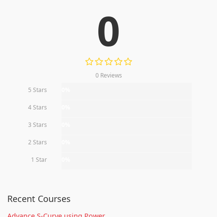
0
0 Reviews
5 Stars
0%
4 Stars
0%
3 Stars
0%
2 Stars
0%
1 Star
0%
Recent Courses
Advance S-Curve using Power