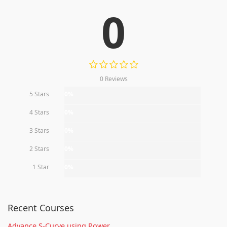
0
0 Reviews
5 Stars
0%
4 Stars
0%
3 Stars
0%
2 Stars
0%
1 Star
0%
Recent Courses
Advance S-Curve using Power