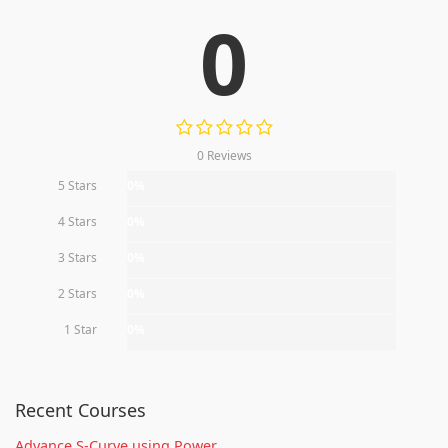
0
0 Reviews
5 Stars
0%
4 Stars
0%
3 Stars
0%
2 Stars
0%
1 Star
0%
Recent Courses
Advance S-Curve using Power