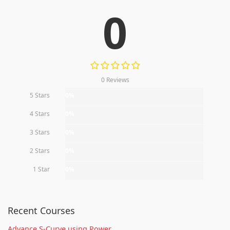
0
0 Reviews
5 Stars
0%
4 Stars
0%
3 Stars
0%
2 Stars
0%
1 Star
0%
Recent Courses
Advance S-Curve using Power