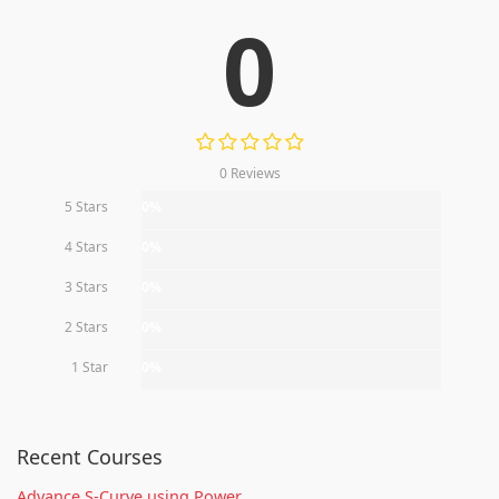
0
0 Reviews
5 Stars
0%
4 Stars
0%
3 Stars
0%
2 Stars
0%
1 Star
0%
Recent Courses
Advance S-Curve using Power