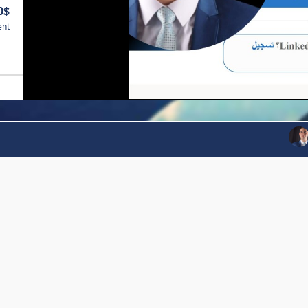
0$
ent