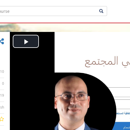
Play
Video
10
0
:19
ish