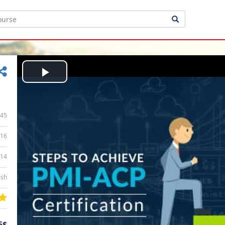
Play
Video
45
16
:14
ish
5$