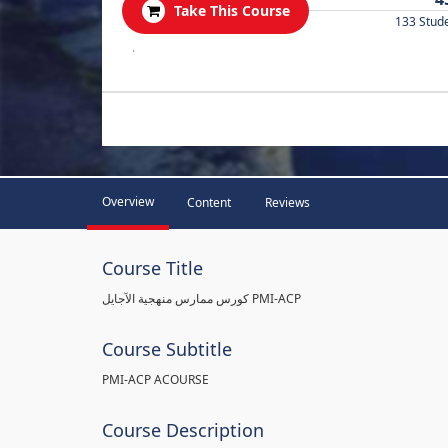
Take This Course
133 Stud
.
Overview
Content
Reviews
Course Title
كورس ممارس منهجية الآجايل PMI-ACP
Course Subtitle
PMI-ACP ACOURSE
Course Description