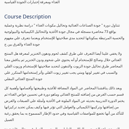
الغذاء ومعرفة إختبارات الجودة القياسية
Course Description
تتناول دورة " جودة الصناعات الغذائية وتحاليل مكونات الغذاء " دراسة نظرية وعملية
بواقع 73 محاضرة مسجلة في مجال جودة الأغذية والتحاليل الكيميائية والبيولوجية
والحسية المرتبطة بمكوناتها لتحديد مدي صلاحيتها للإستخدام وبعدما نتعرف علي مفهوم
جودة الغذاء والفرق بين ج
ولا يخفي علينا أيضا التعرف علي طرق كشف لحوم ودهون الخنزير لمعرفة هل المنتج
الغذائي حلال وصالح للإستخدام أو أنه يحتوي علي شحوم ودون الخنزير ثم يناقش معنا
المحاضر طرق تحاليل جودة الزيوت والدهون لتحديد صلاحيتها للإستخدام وزيوت القلي
والسبب في تغيير لونها ومتي يجب تغيير زيوت القلي وأثر إستخدامها المتكرر علي
جودة المنتج الغذائي المقلي
وبعد ذالك يناقشنا المحاضر عن المواد المضافة للأغذية وطبيعتها وأقسامها وأهمية كل
قسم حسب الغرض من إضافته للمنتج الغذائي وماهو دورة في تحسين خواص الغذاء ثم
يختم الدورة التدريبية بحديثه عن المواد الملونة في الأغذية وأمثلة علي الصبغات والغرض
من إضافتها وتركيبها الكيميائي والعوامل التي تؤثر فيها وكيف يمكن تحديد تركيزاتها
للتأكد من أنها تخضع للمواصفات القياسية وفي حدود الإطار المسموح به بما يحقق رغبة
العميل
الدورة تساعد الخريجين والطلاب والعاملين والمهتمين بالعمل في مجال رقابة جودة