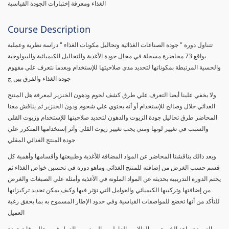
الغذاء ومعرفة إختبارات الجودة القياسية
Course Description
تتناول دورة " جودة الصناعات الغذائية وتحاليل مكونات الغذاء " دراسة نظرية وعملية
بواقع 73 محاضرة مسجلة في مجال جودة الأغذية والتحاليل الكيميائية والبيولوجية
والحسية المرتبطة بمكوناتها لتحديد مدي صلاحيتها للإستخدام وبعدما نتعرف علي مفهوم
جودة الغذاء والفرق بين ج
ولا يخفي علينا أيضا التعرف علي طرق كشف لحوم ودهون الخنزير لمعرفة هل المنتج
الغذائي حلال وصالح للإستخدام أو أنه يحتوي علي شحوم ودون الخنزير ثم يناقش معنا
المحاضر طرق تحاليل جودة الزيوت والدهون لتحديد صلاحيتها للإستخدام وزيوت القلي
والسبب في تغيير لونها ومتي يجب تغيير زيوت القلي وأثر إستخدامها المتكرر علي
جودة المنتج الغذائي المقلي
وبعد ذالك يناقشنا المحاضر عن المواد المضافة للأغذية وطبيعتها وأقسامها وأهمية كل
قسم حسب الغرض من إضافته للمنتج الغذائي وماهو دورة في تحسين خواص الغذاء ثم
يختم الدورة التدريبية بحديثه عن المواد الملونة في الأغذية وأمثلة علي الصبغات والغرض
من إضافتها وتركيبها الكيميائي والعوامل التي تؤثر فيها وكيف يمكن تحديد تركيزاتها
للتأكد من أنها تخضع للمواصفات القياسية وفي حدود الإطار المسموح به بما يحقق رغبة
العميل
الدورة تساعد الخريجين والطلاب والعاملين والمهتمين بالعمل في مجال رقابة جودة