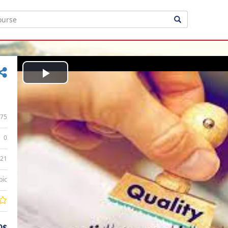
Play
Video
75
0
:21
bic
0$