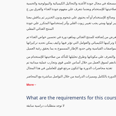
لصناعات الغذائية وتحاليل مكونات الغذاء " دراسة نظرية وعملية بواقع 73 محاضرة مسجلة في مجال جودة الأغذية والتحاليل الكيميائية والبيولوجية والحسية
صلاحيتها للإستخدام وبعدما نتعرف علي مفهوم جودة الغذاء والفرق بين ج
وصالح للإستخدام أو أنه يحتوي علي شحوم ودون الخنزير ثم يناقش معنا
 لونها ومتي يجب تغيير زيوت القلي وأثر إستخدامها المتكرر علي جودة
المنتج الغذائي المقلي
لغرض من إضافته للمنتج الغذائي وماهو دورة في تحسين خواص الغذاء ثم
 وتركيبها الكيميائي والعوامل التي تؤثر فيها وكيف يمكن تحديد تركيزاتها
لمواصفات القياسية وفي حدود الإطار المسموح به بما يحقق رغبة العميل
والتعرف علي مكوناتها وطرق تحليلها للتأكد من صلاحيتها للإستخدام من
طلابنا ومتابعينا في 97 دولة علي مستوي العالم لإعدادهم لسوق العمل من خلال أساس علمي قوي وتجارب عملية ميدانية تم
تغذية محاضرات الدورة بها لتكون مرجع قوي للعاملين في هذا المجال
 الدورة بالكامل ومميزات الدراسة من خلال التواصل مباشرة مع المحاضر
More
What are the requirements for this cour
لا توجد متطلبات دراسية سابقة