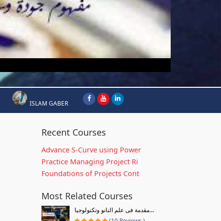
ISLAM GABER
Recent Courses
Advance S-Curve using Power
Practice Managing Project Ri
Foundations of Projects Cont
Most Related Courses
مقدمة فى علم النانو وتكنولوجيا...
(10 Reviews )