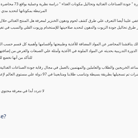
تتناول دورة " جودة ا
المرتبطة بمكوناتها لتحديد مدي 
خفي علينا أيضا التعرف علي طرق كشف لحوم ودهون الخنزير لمعرفة هل المنتج الغذائي حلال 
طرق تحاليل جودة الزيوت والدهون لتحديد صلاحيتها للإستخدام وزيوت القلي والسبب في تغيير
الك يناقشنا المحاضر عن المواد المضافة للأغذية وطبيعتها وأقسامها وأهمية كل قسم حسب ا
الدورة التدريبية بحديثه عن المواد الملونة في الأغذية وأمثلة علي الصبغات والغرض من إضافتها
للتأكد من أنها تخضع ل
ساعد الخريجين والطلاب والعاملين والمهتمين بالعمل في مجال رقابة جودة الصناعات الغذائية 
خلال محاضرات تم تسجيلها بطريقة بسيطة وتناسب 
لا تتردد أبدا في معرفة محتوي
se?