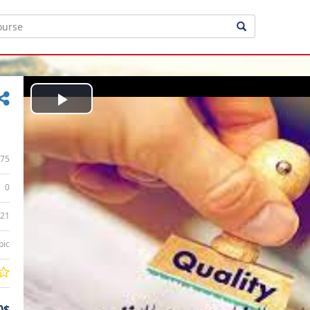
Play
Video
75
0
:21
bic
0$