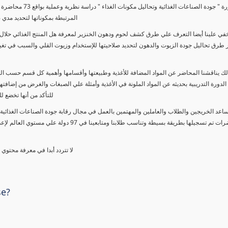
تتناول دورة " جودة ا
المرتبطة بمكوناتها لتحديد مدي 
خفي علينا أيضا التعرف علي طرق كشف لحوم ودهون الخنزير لمعرفة هل المنتج الغذائي حلال 
طرق تحاليل جودة الزيوت والدهون لتحديد صلاحيتها للإستخدام وزيوت القلي والسبب في تغيير
الك يناقشنا المحاضر عن المواد المضافة للأغذية وطبيعتها وأقسامها وأهمية كل قسم حسب ا
الدورة التدريبية بحديثه عن المواد الملونة في الأغذية وأمثلة علي الصبغات والغرض من إضافتها
للتأكد من أنها تخضع ل
ساعد الخريجين والطلاب والعاملين والمهتمين بالعمل في مجال رقابة جودة الصناعات الغذائية 
خلال محاضرات تم تسجيلها بطريقة بسيطة وتناسب 
لا تتردد أبدا في معرفة محتوي
se?