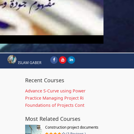
ISLAM GABER
Recent Courses
Advance S-Curve using Power
Practice Managing Project Ri
Foundations of Projects Cont
Most Related Courses
Construction project documents
(3 Reviews )