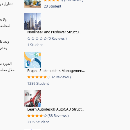
23 Student
ولا ي
المحاضر 
Nonlinear and Pushover Structu...
(0 Reviews )
وبعد ذ
1 Student
يختم 
الدورة ت
Project Stakeholders Managemen...
(132 Reviews )
1289 Student
Learn Autodesk® AutoCAD Struct...
(88 Reviews )
2139 Student