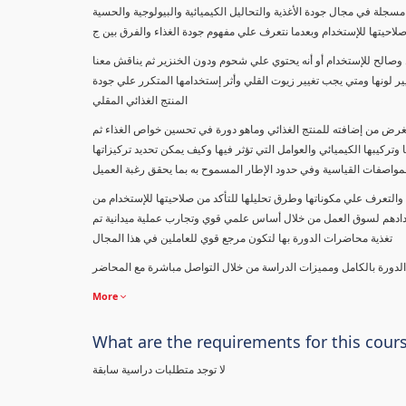
لصناعات الغذائية وتحاليل مكونات الغذاء " دراسة نظرية وعملية بواقع 73 محاضرة مسجلة في مجال جودة الأغذية والتحاليل الكيميائية والبيولوجية والحسية
صلاحيتها للإستخدام وبعدما نتعرف علي مفهوم جودة الغذاء والفرق بين ج
وصالح للإستخدام أو أنه يحتوي علي شحوم ودون الخنزير ثم يناقش معنا
 لونها ومتي يجب تغيير زيوت القلي وأثر إستخدامها المتكرر علي جودة
المنتج الغذائي المقلي
لغرض من إضافته للمنتج الغذائي وماهو دورة في تحسين خواص الغذاء ثم
 وتركيبها الكيميائي والعوامل التي تؤثر فيها وكيف يمكن تحديد تركيزاتها
لمواصفات القياسية وفي حدود الإطار المسموح به بما يحقق رغبة العميل
والتعرف علي مكوناتها وطرق تحليلها للتأكد من صلاحيتها للإستخدام من
طلابنا ومتابعينا في 97 دولة علي مستوي العالم لإعدادهم لسوق العمل من خلال أساس علمي قوي وتجارب عملية ميدانية تم
تغذية محاضرات الدورة بها لتكون مرجع قوي للعاملين في هذا المجال
 الدورة بالكامل ومميزات الدراسة من خلال التواصل مباشرة مع المحاضر
More
What are the requirements for this cour
لا توجد متطلبات دراسية سابقة