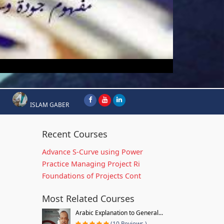
ISLAM GABER
Recent Courses
Advance S-Curve using Power
Practice Managing Project Ri
Foundations of Projects Cont
Most Related Courses
Arabic Explanation to General...
(10 Reviews )