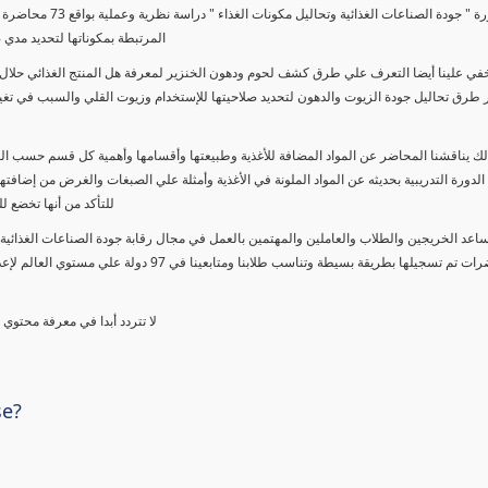
تتناول دورة " جودة ا
المرتبطة بمكوناتها لتحديد مدي 
خفي علينا أيضا التعرف علي طرق كشف لحوم ودهون الخنزير لمعرفة هل المنتج الغذائي حلال 
طرق تحاليل جودة الزيوت والدهون لتحديد صلاحيتها للإستخدام وزيوت القلي والسبب في تغيير
الك يناقشنا المحاضر عن المواد المضافة للأغذية وطبيعتها وأقسامها وأهمية كل قسم حسب ا
الدورة التدريبية بحديثه عن المواد الملونة في الأغذية وأمثلة علي الصبغات والغرض من إضافتها
للتأكد من أنها تخضع ل
ساعد الخريجين والطلاب والعاملين والمهتمين بالعمل في مجال رقابة جودة الصناعات الغذائية 
خلال محاضرات تم تسجيلها بطريقة بسيطة وتناسب 
لا تتردد أبدا في معرفة محتوي
se?