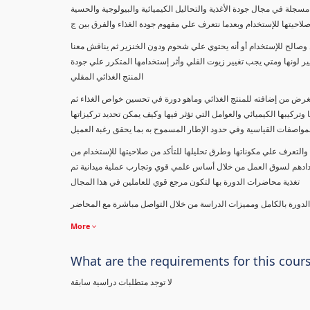
لصناعات الغذائية وتحاليل مكونات الغذاء " دراسة نظرية وعملية بواقع 73 محاضرة مسجلة في مجال جودة الأغذية والتحاليل الكيميائية والبيولوجية والحسية
صلاحيتها للإستخدام وبعدما نتعرف علي مفهوم جودة الغذاء والفرق بين ج
وصالح للإستخدام أو أنه يحتوي علي شحوم ودون الخنزير ثم يناقش معنا
 لونها ومتي يجب تغيير زيوت القلي وأثر إستخدامها المتكرر علي جودة
المنتج الغذائي المقلي
لغرض من إضافته للمنتج الغذائي وماهو دورة في تحسين خواص الغذاء ثم
 وتركيبها الكيميائي والعوامل التي تؤثر فيها وكيف يمكن تحديد تركيزاتها
لمواصفات القياسية وفي حدود الإطار المسموح به بما يحقق رغبة العميل
والتعرف علي مكوناتها وطرق تحليلها للتأكد من صلاحيتها للإستخدام من
طلابنا ومتابعينا في 97 دولة علي مستوي العالم لإعدادهم لسوق العمل من خلال أساس علمي قوي وتجارب عملية ميدانية تم
تغذية محاضرات الدورة بها لتكون مرجع قوي للعاملين في هذا المجال
 الدورة بالكامل ومميزات الدراسة من خلال التواصل مباشرة مع المحاضر
More
What are the requirements for this cour
لا توجد متطلبات دراسية سابقة