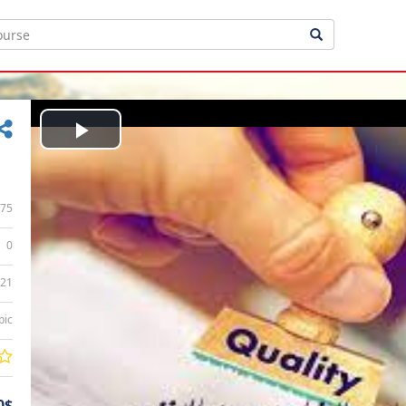
Play
Video
75
0
:21
bic
0$