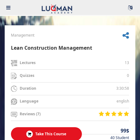
Management
Lean Construction Management
13
Lectures
0
Quizzes
3:30:58
Duration
english
Language
Reviews (7)
99$
Take This Course
40 Student