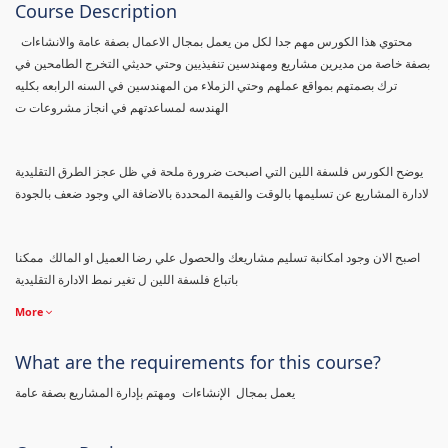
Course Description
محتوي هذا الكورس مهم جدا لكل من يعمل بمجال الاعمال بصفة عامة والانشاءات
بصفة خاصة من مديرين مشاريع ومهندسين تنفيذيين وحتي حديثي التخرج الطامحين في
ترك بصمتهم بمواقع عملهم وحتي الزملاء من المهندسين في السنه الرابعه بكليه
الهندسه لمساعدتهم في انجاز مشروعات ت
يوضح الكورس فلسفة اللين التي اصبحت ضرورة ملحة في ظل عجز الطرق التقليدية
لادارة المشاريع عن تسليمها بالوقت والقيمة المحددة بالاضافة الي وجود ضعف بالجودة
اصبح الان وجود امكانبة تسليم مشاريعك والحصول علي رضا العميل او المالك ممكنا
باتباع فلسفة اللين ل تغير نمط الادارة التقليدية
More
What are the requirements for this course?
يعمل بمجال الإنشاءات ومهتم بإدارة المشاريع بصفة عامة