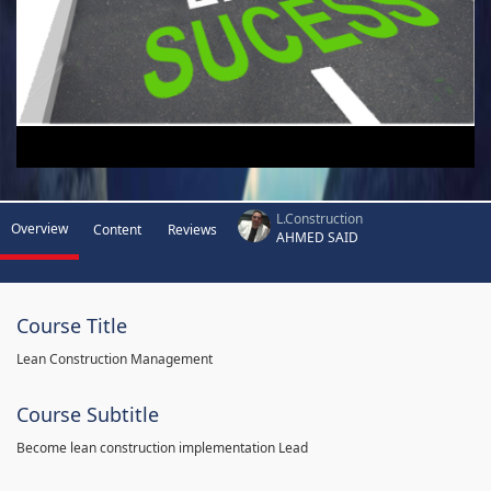
L.Construction
Overview
Content
Reviews
AHMED SAID
Course Title
Lean Construction Management
Course Subtitle
Become lean construction implementation Lead