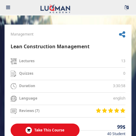
Management
Lean Construction Management
13
Lectures
0
Quizzes
3:30:58
Duration
english
Language
Reviews (7)
99$
Take This Course
40 Student