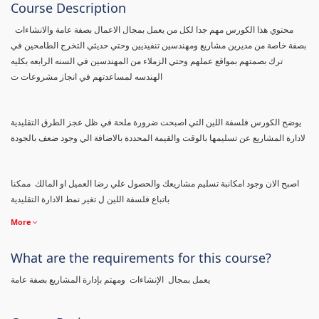
Course Description
محتوي هذا الكورس مهم جدا لكل من يعمل بمجال الاعمال بصفة عامة والانشاءات
بصفة خاصة من مديرين مشاريع ومهندسين تنفيذيين وحتي حديثي التخرج الطامحين في
ترك بصمتهم بمواقع عملهم وحتي الزملاء من المهندسين في السنه الرابعه بكليه
الهندسه لمساعدتهم في انجاز مشروعات ت
يوضح الكورس فلسفة اللين التي اصبحت ضرورة ملحة في ظل عجز الطرق التقليدية
لادارة المشاريع عن تسليمها بالوقت والقيمة المحددة بالاضافة الي وجود ضعف بالجودة
اصبح الان وجود امكانبة تسليم مشاريعك والحصول علي رضا العميل او المالك ممكنا
باتباع فلسفة اللين ل تغير نمط الادارة التقليدية
More
What are the requirements for this course?
يعمل بمجال الإنشاءات ومهتم بإدارة المشاريع بصفة عامة