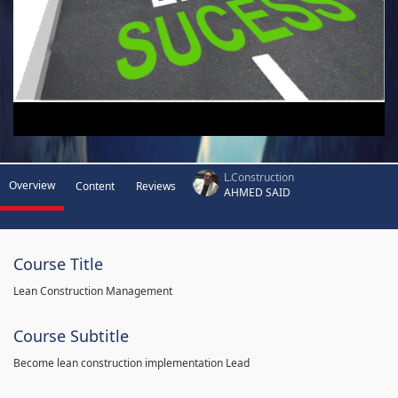
L.Construction
Overview
Content
Reviews
AHMED SAID
Course Title
Lean Construction Management
Course Subtitle
Become lean construction implementation Lead