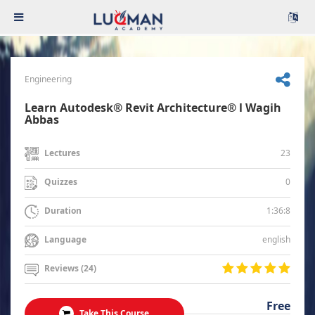
Engineering
Learn Autodesk® Revit Architecture® l Wagih
Abbas
23
Lectures
0
Quizzes
1:36:8
Duration
english
Language
Reviews (24)
Free
Take This Course