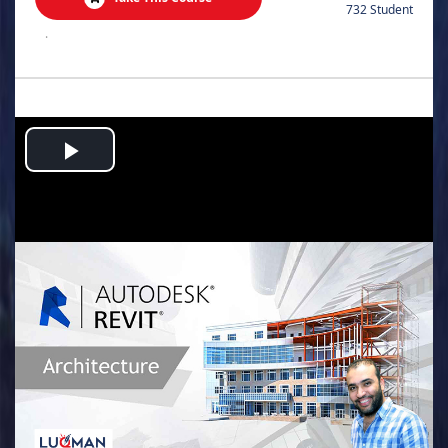
732 Student
.
Play
Video