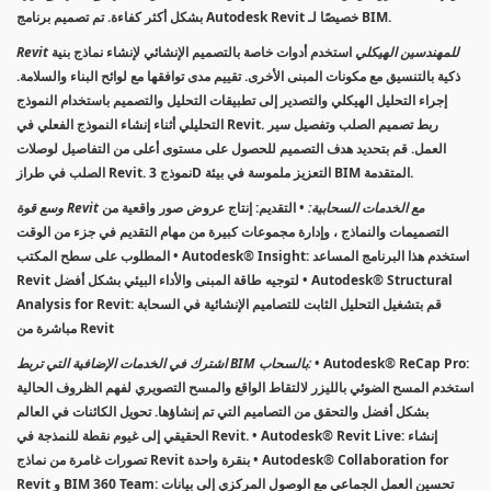
بشكل أكثر كفاءة. تم تصميم برنامج Autodesk Revit خصيصًا لـ BIM.
Revit للمهندسين الهيكلي
استخدم أدوات خاصة بالتصميم الإنشائي لإنشاء نماذج بنية
ذكية بالتنسيق مع مكونات المبنى الأخرى. تقييم مدى توافقها مع لوائح البناء والسلامة.
إجراء التحليل الهيكلي والتصدير إلى تطبيقات التحليل والتصميم باستخدام النموذج
التحليلي أثناء إنشاء النموذج الفعلي في Revit. ربط تصميم الصلب وتفصيل سير
العمل. قم بتحديد هدف التصميم للحصول على مستوى أعلى من التفاصيل لوصلات
الصلب في طراز Revit. نموذج 3D التعزيز ملموسة في بيئة BIM المتقدمة.
وسع قوة Revit مع الخدمات السحابية:
• التقديم: إنتاج عروض صور واقعية من
التصميمات والنماذج ، وإدارة مجموعات كبيرة من مهام التقديم في جزء من الوقت
المطلوب على سطح المكتب • Autodesk® Insight: استخدم هذا البرنامج المساعد
Revit لتوجيه طاقة المبنى والأداء البيئي بشكل أفضل • Autodesk® Structural
Analysis for Revit: قم بتشغيل التحليل الثابت للتصاميم الإنشائية في السحابة
مباشرة من Revit
• Autodesk® ReCap Pro:
اشترك في الخدمات الإضافية التي تربط BIM بالسحاب:
استخدم المسح الضوئي بالليزر لالتقاط الواقع والمسح التصويري لفهم الظروف الحالية
بشكل أفضل والتحقق من التصاميم التي تم إنشاؤها. تحويل الكائنات في العالم
الحقيقي إلى غيوم نقطة للنمذجة في Revit. • Autodesk® Revit Live: إنشاء
تصورات غامرة من نماذج Revit بنقرة واحدة • Autodesk® Collaboration for
Revit و BIM 360 Team: تحسين العمل الجماعي مع الوصول المركزي إلى بيانات