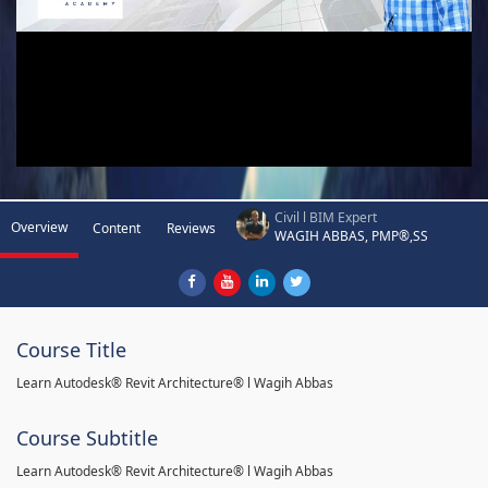
Civil l BIM Expert
Overview
Content
Reviews
WAGIH ABBAS, PMP®,SS
Course Title
Learn Autodesk® Revit Architecture® l Wagih Abbas
Course Subtitle
Learn Autodesk® Revit Architecture® l Wagih Abbas