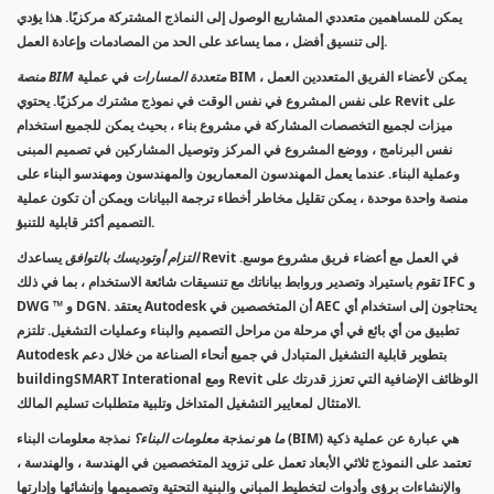
يمكن للمساهمين متعددي المشاريع الوصول إلى النماذج المشتركة مركزيًا. هذا يؤدي
إلى تنسيق أفضل ، مما يساعد على الحد من المصادمات وإعادة العمل.
منصة BIM متعددة المسارات
في عملية BIM ، يمكن لأعضاء الفريق المتعددين العمل
على نفس المشروع في نفس الوقت في نموذج مشترك مركزيًا. يحتوي Revit على
ميزات لجميع التخصصات المشاركة في مشروع بناء ، بحيث يمكن للجميع استخدام
نفس البرنامج ، ووضع المشروع في المركز وتوصيل المشاركين في تصميم المبنى
وعملية البناء. عندما يعمل المهندسون المعماريون والمهندسون ومهندسو البناء على
منصة واحدة موحدة ، يمكن تقليل مخاطر أخطاء ترجمة البيانات ويمكن أن تكون عملية
التصميم أكثر قابلية للتنبؤ.
التزام أوتوديسك بالتوافق
يساعدك Revit في العمل مع أعضاء فريق مشروع موسع.
تقوم باستيراد وتصدير وروابط بياناتك مع تنسيقات شائعة الاستخدام ، بما في ذلك IFC و
DWG ™ و DGN. يعتقد Autodesk أن المتخصصين في AEC يحتاجون إلى استخدام أي
تطبيق من أي بائع في أي مرحلة من مراحل التصميم والبناء وعمليات التشغيل. تلتزم
Autodesk بتطوير قابلية التشغيل المتبادل في جميع أنحاء الصناعة من خلال دعم
buildingSMART Interational ومع Revit الوظائف الإضافية التي تعزز قدرتك على
الامتثال لمعايير التشغيل المتداخل وتلبية متطلبات تسليم المالك.
ما هو نمذجة معلومات البناء؟
نمذجة معلومات البناء (BIM) هي عبارة عن عملية ذكية
تعتمد على النموذج ثلاثي الأبعاد تعمل على تزويد المتخصصين في الهندسة ، والهندسة ،
والإنشاءات برؤى وأدوات لتخطيط المباني والبنية التحتية وتصميمها وإنشائها وإدارتها