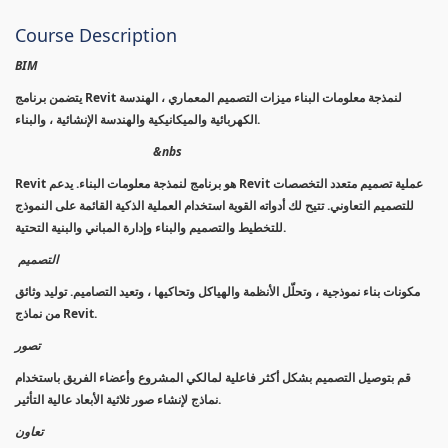
Course Description
BIM
يتضمن برنامج Revit لنمذجة معلومات البناء ميزات التصميم المعماري ، الهندسة
الكهربائية والميكانيكية والهندسة الإنشائية ، والبناء.
&nbs
Revit هو برنامج لنمذجة معلومات البناء. يدعم Revit عملية تصميم متعدد التخصصات
للتصميم التعاوني. تتيح لك أدواته القوية استخدام العملية الذكية القائمة على النموذج
للتخطيط والتصميم والبناء وإدارة المباني والبنية التحتية.
التصميم
مكونات بناء نموذجية ، وتحلّل الأنظمة والهياكل وتحاكيها ، وتعيد التصاميم. توليد وثائق
من نماذج Revit.
تصور
قم بتوصيل التصميم بشكل أكثر فاعلية لمالكي المشروع وأعضاء الفريق باستخدام
نماذج لإنشاء صور ثلاثية الأبعاد عالية التأثير.
تعاون