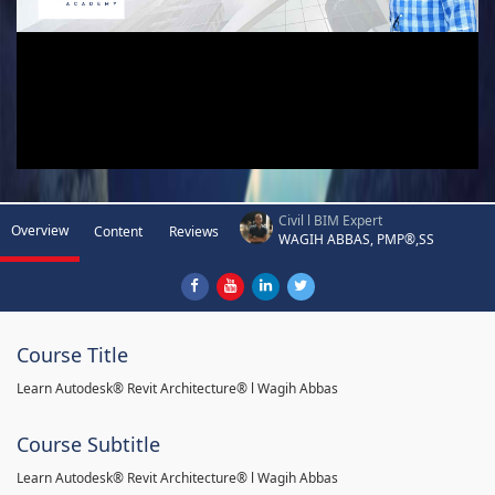
Civil l BIM Expert
Overview
Content
Reviews
WAGIH ABBAS, PMP®,SS
Course Title
Learn Autodesk® Revit Architecture® l Wagih Abbas
Course Subtitle
Learn Autodesk® Revit Architecture® l Wagih Abbas