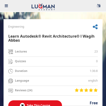
Engineering
Learn Autodesk® Revit Architecture® l Wagih
Abbas
23
Lectures
0
Quizzes
1:36:8
Duration
english
Language
Reviews (24)
Free
Take This Course