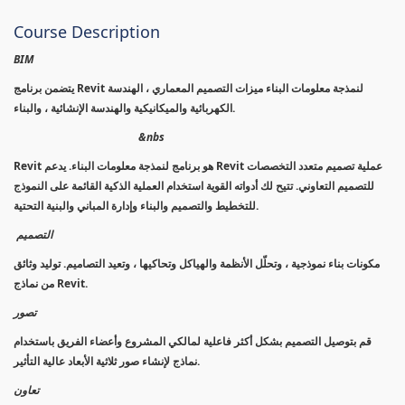
Course Description
BIM
يتضمن برنامج Revit لنمذجة معلومات البناء ميزات التصميم المعماري ، الهندسة
الكهربائية والميكانيكية والهندسة الإنشائية ، والبناء.
&nbs
Revit هو برنامج لنمذجة معلومات البناء. يدعم Revit عملية تصميم متعدد التخصصات
للتصميم التعاوني. تتيح لك أدواته القوية استخدام العملية الذكية القائمة على النموذج
للتخطيط والتصميم والبناء وإدارة المباني والبنية التحتية.
التصميم
مكونات بناء نموذجية ، وتحلّل الأنظمة والهياكل وتحاكيها ، وتعيد التصاميم. توليد وثائق
من نماذج Revit.
تصور
قم بتوصيل التصميم بشكل أكثر فاعلية لمالكي المشروع وأعضاء الفريق باستخدام
نماذج لإنشاء صور ثلاثية الأبعاد عالية التأثير.
تعاون