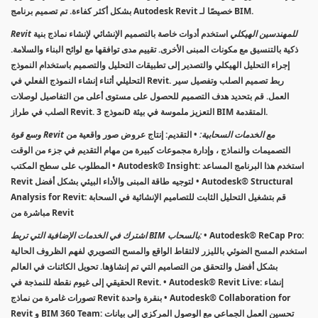
بشكل أكثر كفاءة. تم تصميم برنامج Autodesk Revit خصيصًا لـ BIM.
Revit للمهندسين الهيكلي
استخدم أدوات خاصة بالتصميم الإنشائي لإنشاء نماذج بنية
ذكية بالتنسيق مع مكونات المبنى الأخرى. تقييم مدى توافقها مع لوائح البناء والسلامة.
إجراء التحليل الهيكلي والتصدير إلى تطبيقات التحليل والتصميم باستخدام النموذج
التحليلي أثناء إنشاء النموذج الفعلي في Revit. ربط تصميم الصلب وتفصيل سير
العمل. قم بتحديد هدف التصميم للحصول على مستوى أعلى من التفاصيل لوصلات
الصلب في طراز Revit. نموذج 3D التعزيز ملموسة في بيئة BIM المتقدمة.
وسع قوة Revit مع الخدمات السحابية:
• التقديم: إنتاج عروض صور واقعية من
التصميمات والنماذج ، وإدارة مجموعات كبيرة من مهام التقديم في جزء من الوقت
المطلوب على سطح المكتب • Autodesk® Insight: استخدم هذا البرنامج المساعد
Revit لتوجيه طاقة المبنى والأداء البيئي بشكل أفضل • Autodesk® Structural
Analysis for Revit: قم بتشغيل التحليل الثابت للتصاميم الإنشائية في السحابة
مباشرة من Revit
• Autodesk® ReCap Pro:
اشترك في الخدمات الإضافية التي تربط BIM بالسحاب:
استخدم المسح الضوئي بالليزر لالتقاط الواقع والمسح التصويري لفهم الظروف الحالية
بشكل أفضل والتحقق من التصاميم التي تم إنشاؤها. تحويل الكائنات في العالم
الحقيقي إلى غيوم نقطة للنمذجة في Revit. • Autodesk® Revit Live: إنشاء
تصورات غامرة من نماذج Revit بنقرة واحدة • Autodesk® Collaboration for
Revit و BIM 360 Team: تحسين العمل الجماعي مع الوصول المركزي إلى بيانات