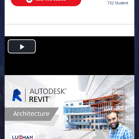
732 Student
.
Play
Video