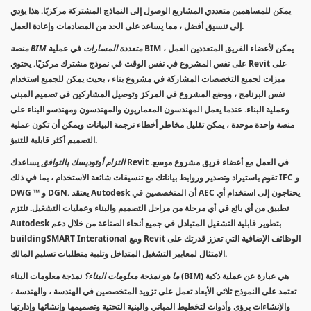
يمكن للمساهمين متعددي المشاريع الوصول إلى النماذج المشتركة مركزيًا. هذا يؤدي
إلى تنسيق أفضل ، مما يساعد على الحد من المصادمات وإعادة العمل.
منصة BIM متعددة المسارات
في عملية BIM ، يمكن لأعضاء الفريق المتعددين العمل
على نفس المشروع في نفس الوقت في نموذج مشترك مركزيًا. يحتوي Revit على
ميزات لجميع التخصصات المشاركة في مشروع بناء ، بحيث يمكن للجميع استخدام
نفس البرنامج ، ووضع المشروع في المركز وتوصيل المشاركين في تصميم المبنى
وعملية البناء. عندما يعمل المهندسون المعماريون والمهندسون ومهندسو البناء على
منصة واحدة موحدة ، يمكن تقليل مخاطر أخطاء ترجمة البيانات ويمكن أن تكون عملية
التصميم أكثر قابلية للتنبؤ.
التزام أوتوديسك بالتوافق
يساعدك Revit في العمل مع أعضاء فريق مشروع موسع.
تقوم باستيراد وتصدير وروابط بياناتك مع تنسيقات شائعة الاستخدام ، بما في ذلك IFC و
DWG ™ و DGN. يعتقد Autodesk أن المتخصصين في AEC يحتاجون إلى استخدام أي
تطبيق من أي بائع في أي مرحلة من مراحل التصميم والبناء وعمليات التشغيل. تلتزم
Autodesk بتطوير قابلية التشغيل المتبادل في جميع أنحاء الصناعة من خلال دعم
buildingSMART Interational ومع Revit الوظائف الإضافية التي تعزز قدرتك على
الامتثال لمعايير التشغيل المتداخل وتلبية متطلبات تسليم المالك.
ما هو نمذجة معلومات البناء؟
نمذجة معلومات البناء (BIM) هي عبارة عن عملية ذكية
تعتمد على النموذج ثلاثي الأبعاد تعمل على تزويد المتخصصين في الهندسة ، والهندسة ،
والإنشاءات برؤى وأدوات لتخطيط المباني والبنية التحتية وتصميمها وإنشائها وإدارتها