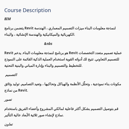
Course Description
BIM
يتضمن برنامج Revit لنمذجة معلومات البناء ميزات التصميم المعماري ، الهندسة
الكهربائية والميكانيكية والهندسة الإنشائية ، والبناء.
&nbs
Revit هو برنامج لنمذجة معلومات البناء. يدعم Revit عملية تصميم متعدد التخصصات
للتصميم التعاوني. تتيح لك أدواته القوية استخدام العملية الذكية القائمة على النموذج
للتخطيط والتصميم والبناء وإدارة المباني والبنية التحتية.
التصميم
مكونات بناء نموذجية ، وتحلّل الأنظمة والهياكل وتحاكيها ، وتعيد التصاميم. توليد وثائق
من نماذج Revit.
تصور
قم بتوصيل التصميم بشكل أكثر فاعلية لمالكي المشروع وأعضاء الفريق باستخدام
نماذج لإنشاء صور ثلاثية الأبعاد عالية التأثير.
تعاون