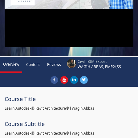
Civil l BIM Expert
Overview
Content
Reviews
WAGIH ABBAS, PMP®,SS
Course Title
Learn Autodesk® Revit Architecture® l Wagih Abbas
Course Subtitle
Learn Autodesk® Revit Architecture® l Wagih Abbas