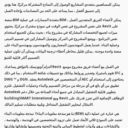
يمكن للمساهمين متعددي المشاريع الوصول إلى النماذج المشتركة مركزيًا. هذا يؤدي
إلى تنسيق أفضل ، مما يساعد على الحد من المصادمات وإعادة العمل.
منصة BIM متعددة المسارات
في عملية BIM ، يمكن لأعضاء الفريق المتعددين العمل
على نفس المشروع في نفس الوقت في نموذج مشترك مركزيًا. يحتوي Revit على
ميزات لجميع التخصصات المشاركة في مشروع بناء ، بحيث يمكن للجميع استخدام
نفس البرنامج ، ووضع المشروع في المركز وتوصيل المشاركين في تصميم المبنى
وعملية البناء. عندما يعمل المهندسون المعماريون والمهندسون ومهندسو البناء على
منصة واحدة موحدة ، يمكن تقليل مخاطر أخطاء ترجمة البيانات ويمكن أن تكون عملية
التصميم أكثر قابلية للتنبؤ.
التزام أوتوديسك بالتوافق
يساعدك Revit في العمل مع أعضاء فريق مشروع موسع.
تقوم باستيراد وتصدير وروابط بياناتك مع تنسيقات شائعة الاستخدام ، بما في ذلك IFC و
DWG ™ و DGN. يعتقد Autodesk أن المتخصصين في AEC يحتاجون إلى استخدام أي
تطبيق من أي بائع في أي مرحلة من مراحل التصميم والبناء وعمليات التشغيل. تلتزم
Autodesk بتطوير قابلية التشغيل المتبادل في جميع أنحاء الصناعة من خلال دعم
buildingSMART Interational ومع Revit الوظائف الإضافية التي تعزز قدرتك على
الامتثال لمعايير التشغيل المتداخل وتلبية متطلبات تسليم المالك.
ما هو نمذجة معلومات البناء؟
نمذجة معلومات البناء (BIM) هي عبارة عن عملية ذكية
تعتمد على النموذج ثلاثي الأبعاد تعمل على تزويد المتخصصين في الهندسة ، والهندسة ،
والإنشاءات برؤى وأدوات لتخطيط المباني والبنية التحتية وتصميمها وإنشائها وإدارتها