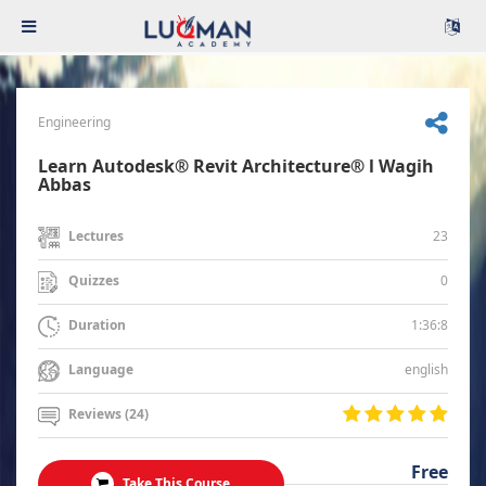
Engineering
Learn Autodesk® Revit Architecture® l Wagih
Abbas
23
Lectures
0
Quizzes
1:36:8
Duration
english
Language
Reviews (24)
Free
Take This Course