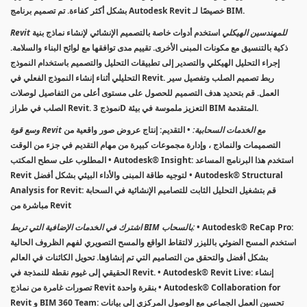
بشكل أكثر كفاءة. تم تصميم برنامج Autodesk Revit خصيصًا لـ BIM.
Revit للمهندسين الهيكلي
استخدم أدوات خاصة بالتصميم الإنشائي لإنشاء نماذج بنية
ذكية بالتنسيق مع مكونات المبنى الأخرى. تقييم مدى توافقها مع لوائح البناء والسلامة.
إجراء التحليل الهيكلي والتصدير إلى تطبيقات التحليل والتصميم باستخدام النموذج
التحليلي أثناء إنشاء النموذج الفعلي في Revit. ربط تصميم الصلب وتفصيل سير
العمل. قم بتحديد هدف التصميم للحصول على مستوى أعلى من التفاصيل لوصلات
الصلب في طراز Revit. نموذج 3D التعزيز ملموسة في بيئة BIM المتقدمة.
وسع قوة Revit مع الخدمات السحابية:
• التقديم: إنتاج عروض صور واقعية من
التصميمات والنماذج ، وإدارة مجموعات كبيرة من مهام التقديم في جزء من الوقت
المطلوب على سطح المكتب • Autodesk® Insight: استخدم هذا البرنامج المساعد
Revit لتوجيه طاقة المبنى والأداء البيئي بشكل أفضل • Autodesk® Structural
Analysis for Revit: قم بتشغيل التحليل الثابت للتصاميم الإنشائية في السحابة
مباشرة من Revit
• Autodesk® ReCap Pro:
اشترك في الخدمات الإضافية التي تربط BIM بالسحاب:
استخدم المسح الضوئي بالليزر لالتقاط الواقع والمسح التصويري لفهم الظروف الحالية
بشكل أفضل والتحقق من التصاميم التي تم إنشاؤها. تحويل الكائنات في العالم
الحقيقي إلى غيوم نقطة للنمذجة في Revit. • Autodesk® Revit Live: إنشاء
تصورات غامرة من نماذج Revit بنقرة واحدة • Autodesk® Collaboration for
Revit و BIM 360 Team: تحسين العمل الجماعي مع الوصول المركزي إلى بيانات