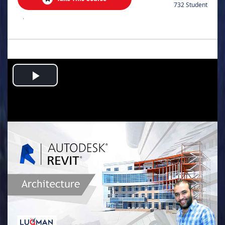
732 Student
.
Play
Video