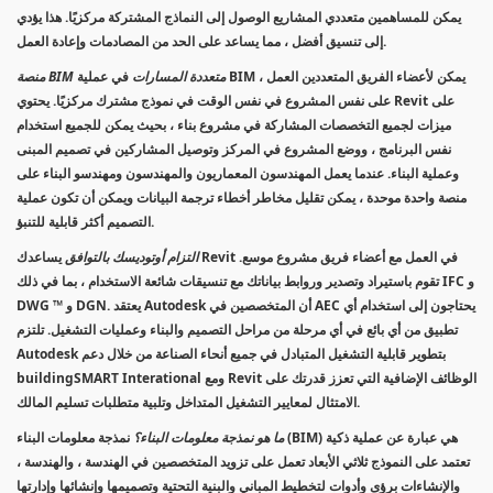
يمكن للمساهمين متعددي المشاريع الوصول إلى النماذج المشتركة مركزيًا. هذا يؤدي
إلى تنسيق أفضل ، مما يساعد على الحد من المصادمات وإعادة العمل.
منصة BIM متعددة المسارات
في عملية BIM ، يمكن لأعضاء الفريق المتعددين العمل
على نفس المشروع في نفس الوقت في نموذج مشترك مركزيًا. يحتوي Revit على
ميزات لجميع التخصصات المشاركة في مشروع بناء ، بحيث يمكن للجميع استخدام
نفس البرنامج ، ووضع المشروع في المركز وتوصيل المشاركين في تصميم المبنى
وعملية البناء. عندما يعمل المهندسون المعماريون والمهندسون ومهندسو البناء على
منصة واحدة موحدة ، يمكن تقليل مخاطر أخطاء ترجمة البيانات ويمكن أن تكون عملية
التصميم أكثر قابلية للتنبؤ.
التزام أوتوديسك بالتوافق
يساعدك Revit في العمل مع أعضاء فريق مشروع موسع.
تقوم باستيراد وتصدير وروابط بياناتك مع تنسيقات شائعة الاستخدام ، بما في ذلك IFC و
DWG ™ و DGN. يعتقد Autodesk أن المتخصصين في AEC يحتاجون إلى استخدام أي
تطبيق من أي بائع في أي مرحلة من مراحل التصميم والبناء وعمليات التشغيل. تلتزم
Autodesk بتطوير قابلية التشغيل المتبادل في جميع أنحاء الصناعة من خلال دعم
buildingSMART Interational ومع Revit الوظائف الإضافية التي تعزز قدرتك على
الامتثال لمعايير التشغيل المتداخل وتلبية متطلبات تسليم المالك.
ما هو نمذجة معلومات البناء؟
نمذجة معلومات البناء (BIM) هي عبارة عن عملية ذكية
تعتمد على النموذج ثلاثي الأبعاد تعمل على تزويد المتخصصين في الهندسة ، والهندسة ،
والإنشاءات برؤى وأدوات لتخطيط المباني والبنية التحتية وتصميمها وإنشائها وإدارتها