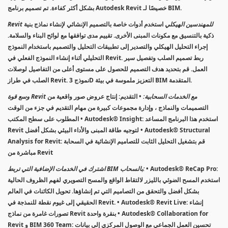
بشكل أكثر كفاءة. تم تصميم برنامج Autodesk Revit خصيصًا لـ BIM.
Revit للمهندسين الهيكلي
استخدم أدوات خاصة بالتصميم الإنشائي لإنشاء نماذج بنية
ذكية بالتنسيق مع مكونات المبنى الأخرى. تقييم مدى توافقها مع لوائح البناء والسلامة.
إجراء التحليل الهيكلي والتصدير إلى تطبيقات التحليل والتصميم باستخدام النموذج
التحليلي أثناء إنشاء النموذج الفعلي في Revit. ربط تصميم الصلب وتفصيل سير
العمل. قم بتحديد هدف التصميم للحصول على مستوى أعلى من التفاصيل لوصلات
الصلب في طراز Revit. نموذج 3D التعزيز ملموسة في بيئة BIM المتقدمة.
وسع قوة Revit مع الخدمات السحابية:
• التقديم: إنتاج عروض صور واقعية من
التصميمات والنماذج ، وإدارة مجموعات كبيرة من مهام التقديم في جزء من الوقت
المطلوب على سطح المكتب • Autodesk® Insight: استخدم هذا البرنامج المساعد
Revit لتوجيه طاقة المبنى والأداء البيئي بشكل أفضل • Autodesk® Structural
Analysis for Revit: قم بتشغيل التحليل الثابت للتصاميم الإنشائية في السحابة
مباشرة من Revit
• Autodesk® ReCap Pro:
اشترك في الخدمات الإضافية التي تربط BIM بالسحاب:
استخدم المسح الضوئي بالليزر لالتقاط الواقع والمسح التصويري لفهم الظروف الحالية
بشكل أفضل والتحقق من التصاميم التي تم إنشاؤها. تحويل الكائنات في العالم
الحقيقي إلى غيوم نقطة للنمذجة في Revit. • Autodesk® Revit Live: إنشاء
تصورات غامرة من نماذج Revit بنقرة واحدة • Autodesk® Collaboration for
Revit و BIM 360 Team: تحسين العمل الجماعي مع الوصول المركزي إلى بيانات