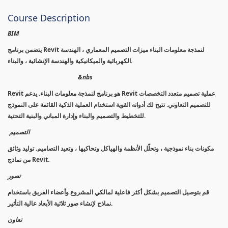
Course Description
BIM
يتضمن برنامج Revit لنمذجة معلومات البناء ميزات التصميم المعماري ، الهندسة
الكهربائية والميكانيكية والهندسة الإنشائية ، والبناء.
&nbs
Revit هو برنامج لنمذجة معلومات البناء. يدعم Revit عملية تصميم متعدد التخصصات
للتصميم التعاوني. تتيح لك أدواته القوية استخدام العملية الذكية القائمة على النموذج
للتخطيط والتصميم والبناء وإدارة المباني والبنية التحتية.
التصميم
مكونات بناء نموذجية ، وتحلّل الأنظمة والهياكل وتحاكيها ، وتعيد التصاميم. توليد وثائق
من نماذج Revit.
تصور
قم بتوصيل التصميم بشكل أكثر فاعلية لمالكي المشروع وأعضاء الفريق باستخدام
نماذج لإنشاء صور ثلاثية الأبعاد عالية التأثير.
تعاون