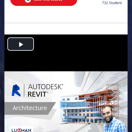
732 Student
.
Play
Video