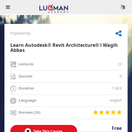
Engineering
Learn Autodesk® Revit Architecture® l Wagih
Abbas
23
Lectures
0
Quizzes
1:36:8
Duration
english
Language
Reviews (24)
Free
Take This Course