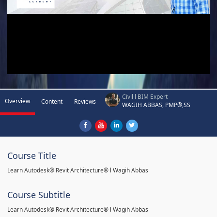
Civil l BIM Expert
Overview
Content
Reviews
WAGIH ABBAS, PMP®,SS
Course Title
Learn Autodesk® Revit Architecture® l Wagih Abbas
Course Subtitle
Learn Autodesk® Revit Architecture® l Wagih Abbas