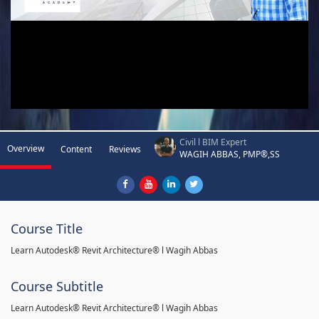
Civil l BIM Expert
Overview
Content
Reviews
WAGIH ABBAS, PMP®,SS
Course Title
Learn Autodesk® Revit Architecture® l Wagih Abbas
Course Subtitle
Learn Autodesk® Revit Architecture® l Wagih Abbas