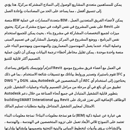
يمكن للمساهمين متعددي المشاريع الوصول إلى النماذج المشتركة مركزيًا. هذا يؤدي
إلى تنسيق أفضل ، مما يساعد على الحد من المصادمات وإعادة العمل.
منصة BIM متعددة المسارات
في عملية BIM ، يمكن لأعضاء الفريق المتعددين العمل
على نفس المشروع في نفس الوقت في نموذج مشترك مركزيًا. يحتوي Revit على
ميزات لجميع التخصصات المشاركة في مشروع بناء ، بحيث يمكن للجميع استخدام
نفس البرنامج ، ووضع المشروع في المركز وتوصيل المشاركين في تصميم المبنى
وعملية البناء. عندما يعمل المهندسون المعماريون والمهندسون ومهندسو البناء على
منصة واحدة موحدة ، يمكن تقليل مخاطر أخطاء ترجمة البيانات ويمكن أن تكون عملية
التصميم أكثر قابلية للتنبؤ.
التزام أوتوديسك بالتوافق
يساعدك Revit في العمل مع أعضاء فريق مشروع موسع.
تقوم باستيراد وتصدير وروابط بياناتك مع تنسيقات شائعة الاستخدام ، بما في ذلك IFC و
DWG ™ و DGN. يعتقد Autodesk أن المتخصصين في AEC يحتاجون إلى استخدام أي
تطبيق من أي بائع في أي مرحلة من مراحل التصميم والبناء وعمليات التشغيل. تلتزم
Autodesk بتطوير قابلية التشغيل المتبادل في جميع أنحاء الصناعة من خلال دعم
buildingSMART Interational ومع Revit الوظائف الإضافية التي تعزز قدرتك على
الامتثال لمعايير التشغيل المتداخل وتلبية متطلبات تسليم المالك.
ما هو نمذجة معلومات البناء؟
نمذجة معلومات البناء (BIM) هي عبارة عن عملية ذكية
تعتمد على النموذج ثلاثي الأبعاد تعمل على تزويد المتخصصين في الهندسة ، والهندسة ،
والإنشاءات برؤى وأدوات لتخطيط المباني والبنية التحتية وتصميمها وإنشائها وإدارتها