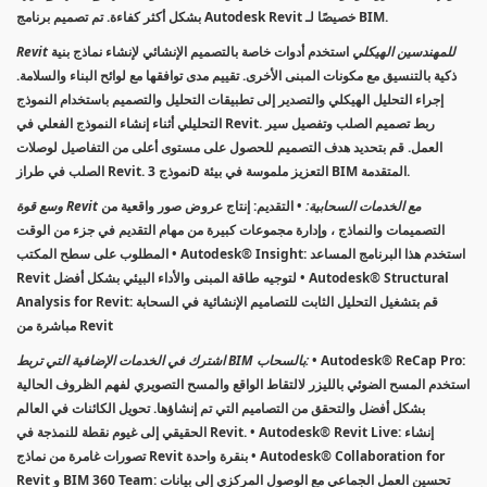
بشكل أكثر كفاءة. تم تصميم برنامج Autodesk Revit خصيصًا لـ BIM.
Revit للمهندسين الهيكلي
استخدم أدوات خاصة بالتصميم الإنشائي لإنشاء نماذج بنية
ذكية بالتنسيق مع مكونات المبنى الأخرى. تقييم مدى توافقها مع لوائح البناء والسلامة.
إجراء التحليل الهيكلي والتصدير إلى تطبيقات التحليل والتصميم باستخدام النموذج
التحليلي أثناء إنشاء النموذج الفعلي في Revit. ربط تصميم الصلب وتفصيل سير
العمل. قم بتحديد هدف التصميم للحصول على مستوى أعلى من التفاصيل لوصلات
الصلب في طراز Revit. نموذج 3D التعزيز ملموسة في بيئة BIM المتقدمة.
وسع قوة Revit مع الخدمات السحابية:
• التقديم: إنتاج عروض صور واقعية من
التصميمات والنماذج ، وإدارة مجموعات كبيرة من مهام التقديم في جزء من الوقت
المطلوب على سطح المكتب • Autodesk® Insight: استخدم هذا البرنامج المساعد
Revit لتوجيه طاقة المبنى والأداء البيئي بشكل أفضل • Autodesk® Structural
Analysis for Revit: قم بتشغيل التحليل الثابت للتصاميم الإنشائية في السحابة
مباشرة من Revit
• Autodesk® ReCap Pro:
اشترك في الخدمات الإضافية التي تربط BIM بالسحاب:
استخدم المسح الضوئي بالليزر لالتقاط الواقع والمسح التصويري لفهم الظروف الحالية
بشكل أفضل والتحقق من التصاميم التي تم إنشاؤها. تحويل الكائنات في العالم
الحقيقي إلى غيوم نقطة للنمذجة في Revit. • Autodesk® Revit Live: إنشاء
تصورات غامرة من نماذج Revit بنقرة واحدة • Autodesk® Collaboration for
Revit و BIM 360 Team: تحسين العمل الجماعي مع الوصول المركزي إلى بيانات