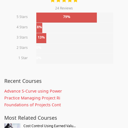
24 Reviews
5 Stars
79%
4 Stars
8%
3 Stars
13%
2 Stars
0%
1 Star
0%
Recent Courses
Advance S-Curve using Power
Practice Managing Project Ri
Foundations of Projects Cont
Most Related Courses
Cost Control Using Earned Valu...