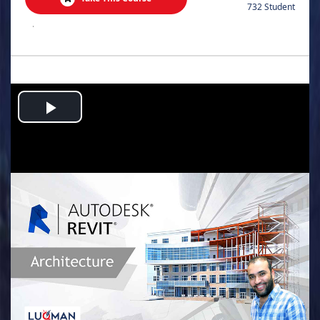
732 Student
.
Play
Video