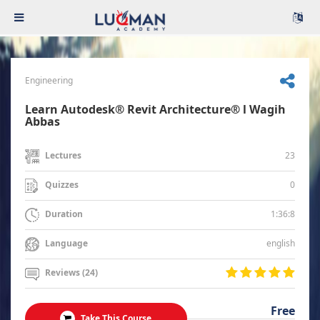
Engineering
Learn Autodesk® Revit Architecture® l Wagih
Abbas
23
Lectures
0
Quizzes
1:36:8
Duration
english
Language
Reviews (24)
Free
Take This Course