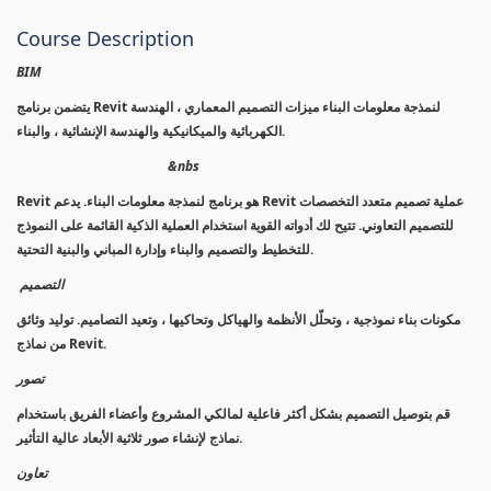
Course Description
BIM
يتضمن برنامج Revit لنمذجة معلومات البناء ميزات التصميم المعماري ، الهندسة
الكهربائية والميكانيكية والهندسة الإنشائية ، والبناء.
&nbs
Revit هو برنامج لنمذجة معلومات البناء. يدعم Revit عملية تصميم متعدد التخصصات
للتصميم التعاوني. تتيح لك أدواته القوية استخدام العملية الذكية القائمة على النموذج
للتخطيط والتصميم والبناء وإدارة المباني والبنية التحتية.
التصميم
مكونات بناء نموذجية ، وتحلّل الأنظمة والهياكل وتحاكيها ، وتعيد التصاميم. توليد وثائق
من نماذج Revit.
تصور
قم بتوصيل التصميم بشكل أكثر فاعلية لمالكي المشروع وأعضاء الفريق باستخدام
نماذج لإنشاء صور ثلاثية الأبعاد عالية التأثير.
تعاون