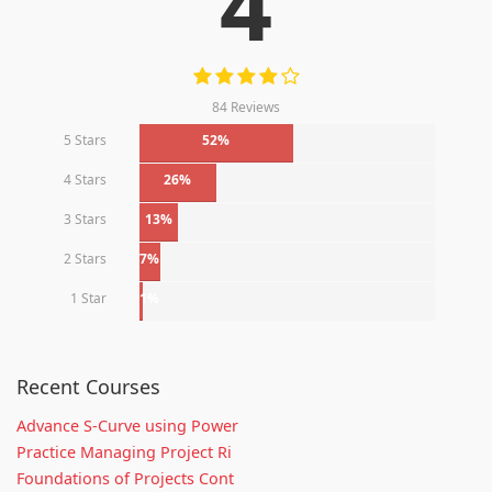
4
84 Reviews
5 Stars
52%
4 Stars
26%
3 Stars
13%
2 Stars
7%
1 Star
1%
Recent Courses
Advance S-Curve using Power
Practice Managing Project Ri
Foundations of Projects Cont