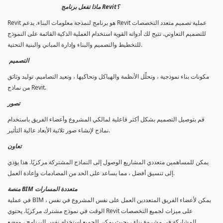
ماذا تفعل برنامج Revit؟
Revit هو برنامج لنمذجة معلومات البناء. يدعم Revit عملية تصميم متعدد التخصصات
للتصميم التعاوني. تتيح لك أدواته القوية استخدام العملية الذكية القائمة على النموذج
للتخطيط والتصميم والبناء وإدارة المباني والبنية التحتية.
التصميم
مكونات بناء نموذجية ، وتحلّل الأنظمة والهياكل وتحاكيها ، وتعيد التصاميم. توليد وثائق
من نماذج Revit.
تصور
قم بتوصيل التصميم بشكل أكثر فاعلية لمالكي المشروع وأعضاء الفريق باستخدام
نماذج لإنشاء صور ثلاثية الأبعاد عالية التأثير.
تعاون
يمكن للمساهمين متعددي المشاريع الوصول إلى النماذج المشتركة مركزيًا. هذا يؤدي
إلى تنسيق أفضل ، مما يساعد على الحد من المصادمات وإعادة العمل.
منصة BIM متعددة المسارات
في عملية BIM ، يمكن لأعضاء الفريق المتعددين العمل على نفس المشروع في نفس
الوقت في نموذج مشترك مركزيًا. يحتوي Revit على ميزات لجميع التخصصات
المشاركة في مشروع بناء ، بحيث يمكن للجميع استخدام نفس البرنامج ، ووضع