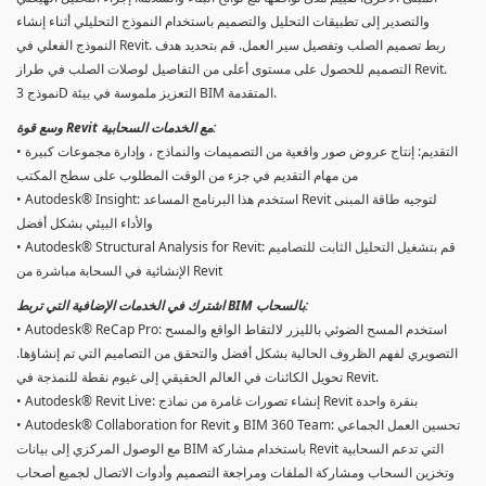
والتصدير إلى تطبيقات التحليل والتصميم باستخدام النموذج التحليلي أثناء إنشاء
النموذج الفعلي في Revit. ربط تصميم الصلب وتفصيل سير العمل. قم بتحديد هدف
التصميم للحصول على مستوى أعلى من التفاصيل لوصلات الصلب في طراز Revit.
نموذج 3D التعزيز ملموسة في بيئة BIM المتقدمة.
وسع قوة Revit مع الخدمات السحابية:
• التقديم: إنتاج عروض صور واقعية من التصميمات والنماذج ، وإدارة مجموعات كبيرة
من مهام التقديم في جزء من الوقت المطلوب على سطح المكتب
• Autodesk® Insight: استخدم هذا البرنامج المساعد Revit لتوجيه طاقة المبنى
والأداء البيئي بشكل أفضل
• Autodesk® Structural Analysis for Revit: قم بتشغيل التحليل الثابت للتصاميم
الإنشائية في السحابة مباشرة من Revit
اشترك في الخدمات الإضافية التي تربط BIM بالسحاب:
• Autodesk® ReCap Pro: استخدم المسح الضوئي بالليزر لالتقاط الواقع والمسح
التصويري لفهم الظروف الحالية بشكل أفضل والتحقق من التصاميم التي تم إنشاؤها.
تحويل الكائنات في العالم الحقيقي إلى غيوم نقطة للنمذجة في Revit.
• Autodesk® Revit Live: إنشاء تصورات غامرة من نماذج Revit بنقرة واحدة
• Autodesk® Collaboration for Revit و BIM 360 Team: تحسين العمل الجماعي
مع الوصول المركزي إلى بيانات BIM باستخدام مشاركة Revit التي تدعم السحابية
وتخزين السحاب ومشاركة الملفات ومراجعة التصميم وأدوات الاتصال لجميع أصحاب