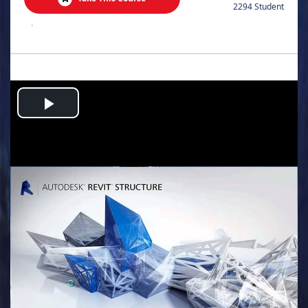
2294 Student
.
Play
Video