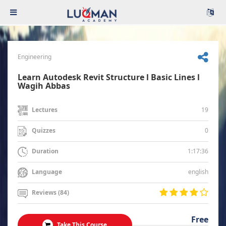
Engineering
Learn Autodesk Revit Structure l Basic Lines l
Wagih Abbas
19
Lectures
0
Quizzes
1:17:36
Duration
english
Language
Reviews (84)
Free
Take This Course