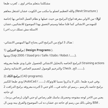
مشكلتنا بنتعلم متاخر اوي .. كعرب طبعا
والله العظيم اتصلو بيا مكتب من الكويت عشان اشتغل معاهم (Revit Structure )
اولا:-
من الاولي معرفة انواع البرامج من حيث عملها و نظام العمل الخاص بها (خاصة
للمهندس الانشائي كما قلنا سلفا وسيتم التعمق بهذا الموضوع للانشائيين..عشان
الاسئله مش تسلك درب اخر.)
-هناك 3 انواع من البرامج التي يحتاج اليها المهنس الانشائي :
).
Design Programs
(
برامج الديزاين
1)
ومنها (Sap 2000 / Staad pro / Safe / Etabs / Robot /.......).
ودي طبعا معروفه (البرامج الخاصه بالتحليل الانشائي للحصول علي Straining actions
والترخيم للوصول لتصميم العناصر الانشائيه وعمل Check ..الخ ........).
(CAD programs).
برامج الكاد
2)
ودي طبعا للكبير (AutoCad / ........) وفي غيره طبعا ..لكن لا يذكروا نسبيا للاوتوكاد.
برده معروفه برامج الدرافت 2d او حتي 3d ....برامج خاصه بالرسم ...رسم اي حاجه في
اي حاجه
يعني من الاخر لوحه مفتوحه وحضرتك ماسك قلم رصاص او حتي الوان (رصاص برده) ..
وخلي بالك من رسم اي حاجه دي عشان ده لب الموضوع والفرق بينه وبين ال BIM .