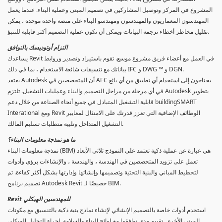
المشروع في المركز وتوصيل المشاركين في تصميم المبنى وعملية البناء. عندما يعمل
المهندسون المعماريون والمهندسون ومهندسو البناء على منصة واحدة موحدة ، يمكن
تقليل مخاطر أخطاء ترجمة البيانات ويمكن أن تكون عملية التصميم أكثر قابلية للتنبؤ.
التزام أوتوديسك بالتوافق
يساعدك Revit في العمل مع أعضاء فريق مشروع موسع. تقوم باستيراد وتصدير وروابط
بياناتك مع تنسيقات شائعة الاستخدام ، بما في ذلك IFC و DWG ™ و DGN.
يعتقد Autodesk أن المتخصصين في AEC يحتاجون إلى استخدام أي تطبيق من أي بائع
في أي مرحلة من مراحل التصميم والبناء وعمليات التشغيل. تلتزم Autodesk بتطوير
قابلية التشغيل المتبادل في جميع أنحاء الصناعة من خلال دعم buildingSMART
Interational ومع Revit الوظائف الإضافية التي تعزز قدرتك على الامتثال لمعايير
التشغيل المتداخل وتلبية متطلبات تسليم المالك.
ما هو نمذجة معلومات البناء؟
نمذجة معلومات البناء (BIM) هي عبارة عن عملية ذكية تعتمد على النموذج ثلاثي الأبعاد
تعمل على تزويد المتخصصين في الهندسة ، والهندسة ، والإنشاءات برؤى وأدوات
لتخطيط المباني والبنية التحتية وتصميمها وإنشائها وإدارتها بشكل أكثر كفاءة. تم
تصميم برنامج Autodesk Revit خصيصًا لـ BIM.
Revit للمهندسين الهيكلي
استخدم أدوات خاصة بالتصميم الإنشائي لإنشاء نماذج بنية ذكية بالتنسيق مع مكونات
المبنى الأخرى. تقييم مدى توافقها مع لوائح البناء والسلامة. إجراء التحليل الهيكلي