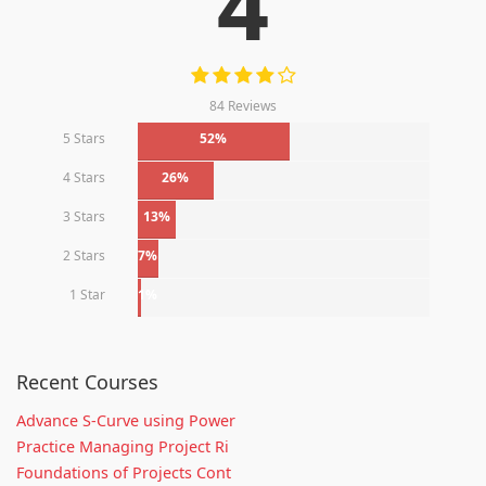
4
84 Reviews
5 Stars
52%
4 Stars
26%
3 Stars
13%
2 Stars
7%
1 Star
1%
Recent Courses
Advance S-Curve using Power
Practice Managing Project Ri
Foundations of Projects Cont