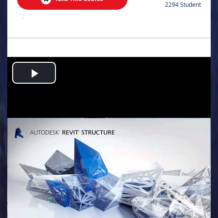
2294 Student
.
Play
Video