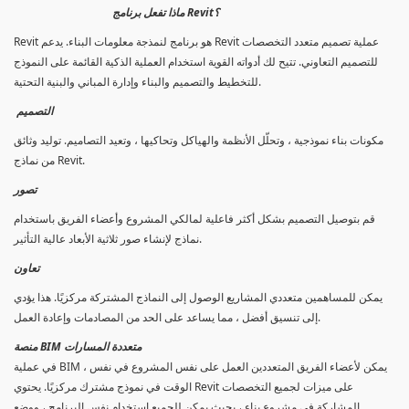
ماذا تفعل برنامج Revit؟
Revit هو برنامج لنمذجة معلومات البناء. يدعم Revit عملية تصميم متعدد التخصصات
للتصميم التعاوني. تتيح لك أدواته القوية استخدام العملية الذكية القائمة على النموذج
للتخطيط والتصميم والبناء وإدارة المباني والبنية التحتية.
التصميم
مكونات بناء نموذجية ، وتحلّل الأنظمة والهياكل وتحاكيها ، وتعيد التصاميم. توليد وثائق
من نماذج Revit.
تصور
قم بتوصيل التصميم بشكل أكثر فاعلية لمالكي المشروع وأعضاء الفريق باستخدام
نماذج لإنشاء صور ثلاثية الأبعاد عالية التأثير.
تعاون
يمكن للمساهمين متعددي المشاريع الوصول إلى النماذج المشتركة مركزيًا. هذا يؤدي
إلى تنسيق أفضل ، مما يساعد على الحد من المصادمات وإعادة العمل.
منصة BIM متعددة المسارات
في عملية BIM ، يمكن لأعضاء الفريق المتعددين العمل على نفس المشروع في نفس
الوقت في نموذج مشترك مركزيًا. يحتوي Revit على ميزات لجميع التخصصات
المشاركة في مشروع بناء ، بحيث يمكن للجميع استخدام نفس البرنامج ، ووضع