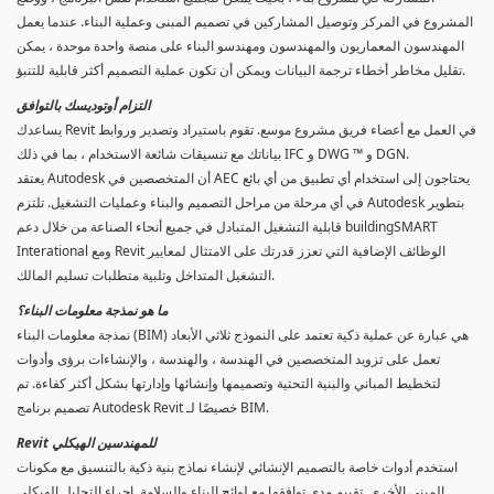
المشروع في المركز وتوصيل المشاركين في تصميم المبنى وعملية البناء. عندما يعمل
المهندسون المعماريون والمهندسون ومهندسو البناء على منصة واحدة موحدة ، يمكن
تقليل مخاطر أخطاء ترجمة البيانات ويمكن أن تكون عملية التصميم أكثر قابلية للتنبؤ.
التزام أوتوديسك بالتوافق
يساعدك Revit في العمل مع أعضاء فريق مشروع موسع. تقوم باستيراد وتصدير وروابط
بياناتك مع تنسيقات شائعة الاستخدام ، بما في ذلك IFC و DWG ™ و DGN.
يعتقد Autodesk أن المتخصصين في AEC يحتاجون إلى استخدام أي تطبيق من أي بائع
في أي مرحلة من مراحل التصميم والبناء وعمليات التشغيل. تلتزم Autodesk بتطوير
قابلية التشغيل المتبادل في جميع أنحاء الصناعة من خلال دعم buildingSMART
Interational ومع Revit الوظائف الإضافية التي تعزز قدرتك على الامتثال لمعايير
التشغيل المتداخل وتلبية متطلبات تسليم المالك.
ما هو نمذجة معلومات البناء؟
نمذجة معلومات البناء (BIM) هي عبارة عن عملية ذكية تعتمد على النموذج ثلاثي الأبعاد
تعمل على تزويد المتخصصين في الهندسة ، والهندسة ، والإنشاءات برؤى وأدوات
لتخطيط المباني والبنية التحتية وتصميمها وإنشائها وإدارتها بشكل أكثر كفاءة. تم
تصميم برنامج Autodesk Revit خصيصًا لـ BIM.
Revit للمهندسين الهيكلي
استخدم أدوات خاصة بالتصميم الإنشائي لإنشاء نماذج بنية ذكية بالتنسيق مع مكونات
المبنى الأخرى. تقييم مدى توافقها مع لوائح البناء والسلامة. إجراء التحليل الهيكلي