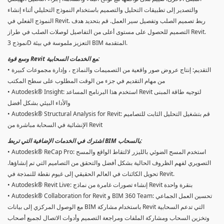
والتصدير إلى تطبيقات التحليل والتصميم باستخدام النموذج التحليلي أثناء إنشاء
النموذج الفعلي في Revit. ربط تصميم الصلب وتفصيل سير العمل. قم بتحديد هدف
التصميم للحصول على مستوى أعلى من التفاصيل لوصلات الصلب في طراز Revit.
نموذج 3D التعزيز ملموسة في بيئة BIM المتقدمة.
وسع قوة Revit مع الخدمات السحابية:
• التقديم: إنتاج عروض صور واقعية من التصميمات والنماذج ، وإدارة مجموعات كبيرة
من مهام التقديم في جزء من الوقت المطلوب على سطح المكتب
• Autodesk® Insight: استخدم هذا البرنامج المساعد Revit لتوجيه طاقة المبنى
والأداء البيئي بشكل أفضل
• Autodesk® Structural Analysis for Revit: قم بتشغيل التحليل الثابت للتصاميم
الإنشائية في السحابة مباشرة من Revit
اشترك في الخدمات الإضافية التي تربط BIM بالسحاب:
• Autodesk® ReCap Pro: استخدم المسح الضوئي بالليزر لالتقاط الواقع والمسح
التصويري لفهم الظروف الحالية بشكل أفضل والتحقق من التصاميم التي تم إنشاؤها.
تحويل الكائنات في العالم الحقيقي إلى غيوم نقطة للنمذجة في Revit.
• Autodesk® Revit Live: إنشاء تصورات غامرة من نماذج Revit بنقرة واحدة
• Autodesk® Collaboration for Revit و BIM 360 Team: تحسين العمل الجماعي
مع الوصول المركزي إلى بيانات BIM باستخدام مشاركة Revit التي تدعم السحابية
وتخزين السحاب ومشاركة الملفات ومراجعة التصميم وأدوات الاتصال لجميع أصحاب