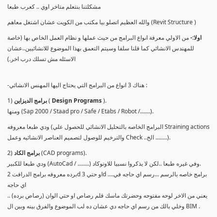
مشكلتنا بنتعلم متاخر اوي .. كعرب طبعا
والله العظيم اتصلو بيا مكتب من الكويت عشان اشتغل معاهم (Revit Structure )
اولا:-
من الاولي معرفة انواع البرامج من حيث عملها و نظام العمل الخاص بها (خاصة
للمهندس الانشائي كما قلنا سلفا وسيتم التعمق بهذا الموضوع للانشائيين..عشان
الاسئله مش تسلك درب اخر.)
-هناك 3 انواع من البرامج التي يحتاج اليها المهنس الانشائي :
).
Design Programs
(
برامج الديزاين
1)
ومنها (Sap 2000 / Staad pro / Safe / Etabs / Robot /.......).
ودي طبعا معروفه (البرامج الخاصه بالتحليل الانشائي للحصول علي Straining actions
والترخيم للوصول لتصميم العناصر الانشائيه وعمل Check ..الخ ........).
(CAD programs).
برامج الكاد
2)
ودي طبعا للكبير (AutoCad / ........) وفي غيره طبعا ..لكن لا يذكروا نسبيا للاوتوكاد.
برده معروفه برامج الدرافت 2d او حتي 3d ....برامج خاصه بالرسم ...رسم اي حاجه في
اي حاجه
يعني من الاخر لوحه مفتوحه وحضرتك ماسك قلم رصاص او حتي الوان (رصاص برده) ..
وخلي بالك من رسم اي حاجه دي عشان ده لب الموضوع والفرق بينه وبين ال BIM .