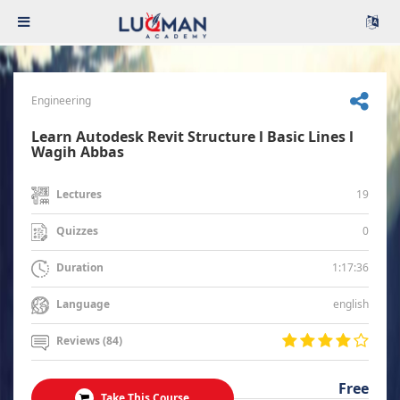
Engineering
Learn Autodesk Revit Structure l Basic Lines l
Wagih Abbas
19
Lectures
0
Quizzes
1:17:36
Duration
english
Language
Reviews (84)
Free
Take This Course