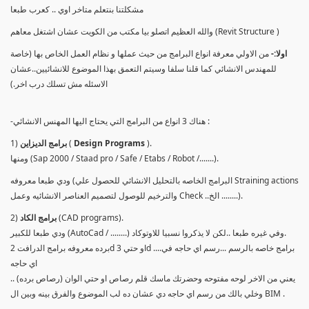
مشكلتنا بنتعلم متاخر اوي .. كعرب طبعا
والله العظيم اتصلو بيا مكتب من الكويت عشان اشتغل معاهم (Revit Structure )
اولا:-
من الاولي معرفة انواع البرامج من حيث عملها و نظام العمل الخاص بها (خاصة
للمهندس الانشائي كما قلنا سلفا وسيتم التعمق بهذا الموضوع للانشائيين..عشان
الاسئله مش تسلك درب اخر.)
-هناك 3 انواع من البرامج التي يحتاج اليها المهنس الانشائي :
).
Design Programs
(
برامج الديزاين
1)
ومنها (Sap 2000 / Staad pro / Safe / Etabs / Robot /.......).
ودي طبعا معروفه (البرامج الخاصه بالتحليل الانشائي للحصول علي Straining actions
والترخيم للوصول لتصميم العناصر الانشائيه وعمل Check ..الخ ........).
(CAD programs).
برامج الكاد
2)
ودي طبعا للكبير (AutoCad / ........) وفي غيره طبعا ..لكن لا يذكروا نسبيا للاوتوكاد.
برده معروفه برامج الدرافت 2d او حتي 3d ....برامج خاصه بالرسم ...رسم اي حاجه في
اي حاجه
يعني من الاخر لوحه مفتوحه وحضرتك ماسك قلم رصاص او حتي الوان (رصاص برده) ..
وخلي بالك من رسم اي حاجه دي عشان ده لب الموضوع والفرق بينه وبين ال BIM .