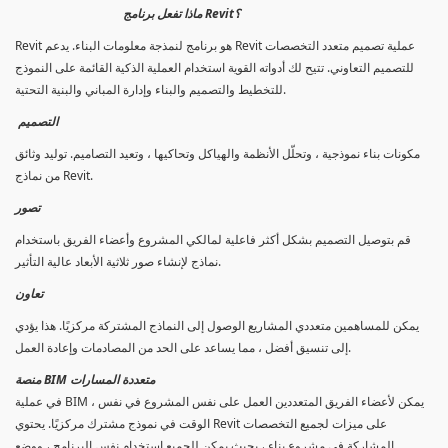
ماذا تفعل برنامج Revit؟
Revit هو برنامج لنمذجة معلومات البناء. يدعم Revit عملية تصميم متعدد التخصصات
للتصميم التعاوني. تتيح لك أدواته القوية استخدام العملية الذكية القائمة على النموذج
للتخطيط والتصميم والبناء وإدارة المباني والبنية التحتية.
التصميم
مكونات بناء نموذجية ، وتحلّل الأنظمة والهياكل وتحاكيها ، وتعيد التصاميم. توليد وثائق
من نماذج Revit.
تصور
قم بتوصيل التصميم بشكل أكثر فاعلية لمالكي المشروع وأعضاء الفريق باستخدام
نماذج لإنشاء صور ثلاثية الأبعاد عالية التأثير.
تعاون
يمكن للمساهمين متعددي المشاريع الوصول إلى النماذج المشتركة مركزيًا. هذا يؤدي
إلى تنسيق أفضل ، مما يساعد على الحد من المصادمات وإعادة العمل.
منصة BIM متعددة المسارات
في عملية BIM ، يمكن لأعضاء الفريق المتعددين العمل على نفس المشروع في نفس
الوقت في نموذج مشترك مركزيًا. يحتوي Revit على ميزات لجميع التخصصات
المشاركة في مشروع بناء ، بحيث يمكن للجميع استخدام نفس البرنامج ، ووضع