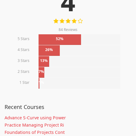
4
84 Reviews
5 Stars
52%
4 Stars
26%
3 Stars
13%
2 Stars
7%
1 Star
1%
Recent Courses
Advance S-Curve using Power
Practice Managing Project Ri
Foundations of Projects Cont