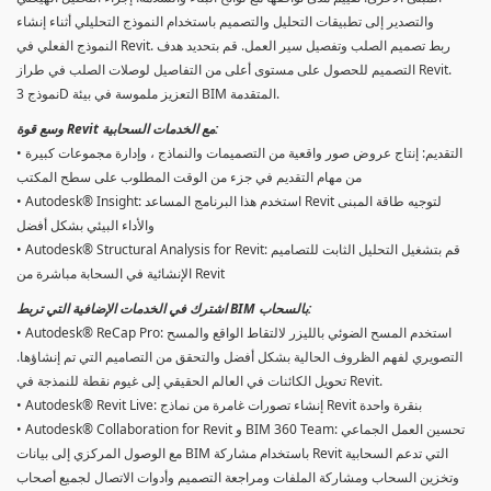
والتصدير إلى تطبيقات التحليل والتصميم باستخدام النموذج التحليلي أثناء إنشاء
النموذج الفعلي في Revit. ربط تصميم الصلب وتفصيل سير العمل. قم بتحديد هدف
التصميم للحصول على مستوى أعلى من التفاصيل لوصلات الصلب في طراز Revit.
نموذج 3D التعزيز ملموسة في بيئة BIM المتقدمة.
وسع قوة Revit مع الخدمات السحابية:
• التقديم: إنتاج عروض صور واقعية من التصميمات والنماذج ، وإدارة مجموعات كبيرة
من مهام التقديم في جزء من الوقت المطلوب على سطح المكتب
• Autodesk® Insight: استخدم هذا البرنامج المساعد Revit لتوجيه طاقة المبنى
والأداء البيئي بشكل أفضل
• Autodesk® Structural Analysis for Revit: قم بتشغيل التحليل الثابت للتصاميم
الإنشائية في السحابة مباشرة من Revit
اشترك في الخدمات الإضافية التي تربط BIM بالسحاب:
• Autodesk® ReCap Pro: استخدم المسح الضوئي بالليزر لالتقاط الواقع والمسح
التصويري لفهم الظروف الحالية بشكل أفضل والتحقق من التصاميم التي تم إنشاؤها.
تحويل الكائنات في العالم الحقيقي إلى غيوم نقطة للنمذجة في Revit.
• Autodesk® Revit Live: إنشاء تصورات غامرة من نماذج Revit بنقرة واحدة
• Autodesk® Collaboration for Revit و BIM 360 Team: تحسين العمل الجماعي
مع الوصول المركزي إلى بيانات BIM باستخدام مشاركة Revit التي تدعم السحابية
وتخزين السحاب ومشاركة الملفات ومراجعة التصميم وأدوات الاتصال لجميع أصحاب