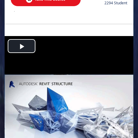
2294 Student
.
Play
Video