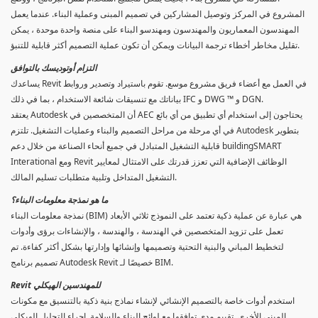
المشروع في المركز وتوصيل المشاركين في تصميم المبنى وعملية البناء. عندما يعمل
المهندسون المعماريون والمهندسون ومهندسو البناء على منصة واحدة موحدة ، يمكن
تقليل مخاطر أخطاء ترجمة البيانات ويمكن أن تكون عملية التصميم أكثر قابلية للتنبؤ.
التزام أوتوديسك بالتوافق
يساعدك Revit في العمل مع أعضاء فريق مشروع موسع. تقوم باستيراد وتصدير وروابط
بياناتك مع تنسيقات شائعة الاستخدام ، بما في ذلك IFC و DWG ™ و DGN.
يعتقد Autodesk أن المتخصصين في AEC يحتاجون إلى استخدام أي تطبيق من أي بائع
في أي مرحلة من مراحل التصميم والبناء وعمليات التشغيل. تلتزم Autodesk بتطوير
قابلية التشغيل المتبادل في جميع أنحاء الصناعة من خلال دعم buildingSMART
Interational ومع Revit الوظائف الإضافية التي تعزز قدرتك على الامتثال لمعايير
التشغيل المتداخل وتلبية متطلبات تسليم المالك.
ما هو نمذجة معلومات البناء؟
نمذجة معلومات البناء (BIM) هي عبارة عن عملية ذكية تعتمد على النموذج ثلاثي الأبعاد
تعمل على تزويد المتخصصين في الهندسة ، والهندسة ، والإنشاءات برؤى وأدوات
لتخطيط المباني والبنية التحتية وتصميمها وإنشائها وإدارتها بشكل أكثر كفاءة. تم
تصميم برنامج Autodesk Revit خصيصًا لـ BIM.
Revit للمهندسين الهيكلي
استخدم أدوات خاصة بالتصميم الإنشائي لإنشاء نماذج بنية ذكية بالتنسيق مع مكونات
المبنى الأخرى. تقييم مدى توافقها مع لوائح البناء والسلامة. إجراء التحليل الهيكلي