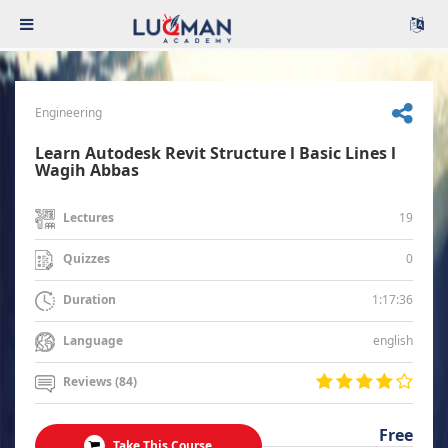
Engineering
Learn Autodesk Revit Structure l Basic Lines l
Wagih Abbas
19
Lectures
0
Quizzes
1:17:36
Duration
english
Language
Reviews (84)
Free
Take This Course