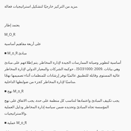
مزيد من التركيز خارجيًا لتشكيل استراتيجيات فعالة.
يعتمد إطار
M_O_R
على أربعة مفاهيم أساسية
■ M_o_R مبادئ
أساسية لتطوير وصيانة الممارسات الجيدة لإدارة المخاطر. يتم إطلاعهم على مبادئ
حوكمة الشركات والمعيار الدولي لإدارة المخاطر ، ISO31000: 2009. وهي بيانات
عالية المستوى وقابلة للتطبيق عالميًا توفر إرشادات للمنظمات أثناء تصميمها نهجًا
مناسبًا لإدارة المخاطر كجزء من ضوابطها الداخلية.
■ نهج M_o_R
يجب تكييف المبادئ واعتمادها لتناسب كل منظمة على حدة. يجب الاتفاق على نهج
المؤسسة تجاه المبادئ وتحديده ضمن سياسة إدارة المخاطر ودليل العملية
والاستراتيجيات.
■ عملية M_o_R