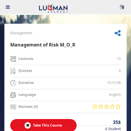
Management
Management of Risk M_O_R
13
Lectures
0
Quizzes
10:15:38
Duration
english
Language
Reviews (0)
35$
Take This Course
6 Student