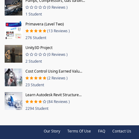
Pumps, Compressors, Gas turbin...
(0 Reviews )
1 Student
Primavera (Level Two)
(13 Reviews )
276 Student
Unity3D Project
(0 Reviews )
2 Student
Cost Control Using Earned Valu...
(2 Reviews )
23 Student
Learn Autodesk Revit Structure...
(84 Reviews )
2294 Student
Our Story
Terms Of Use
FAQ
Contact Us