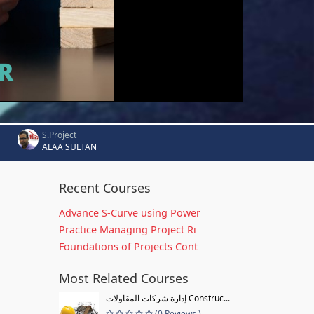
S.Project
ALAA SULTAN
Recent Courses
Advance S-Curve using Power
Practice Managing Project Ri
Foundations of Projects Cont
Most Related Courses
إدارة شركات المقاولات Construc...
(0 Reviews )