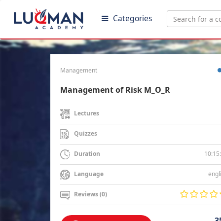
Categories
Management
Management of Risk M_O_R
Lectures
Quizzes
10:15
Duration
engl
Language
Reviews (0)
3