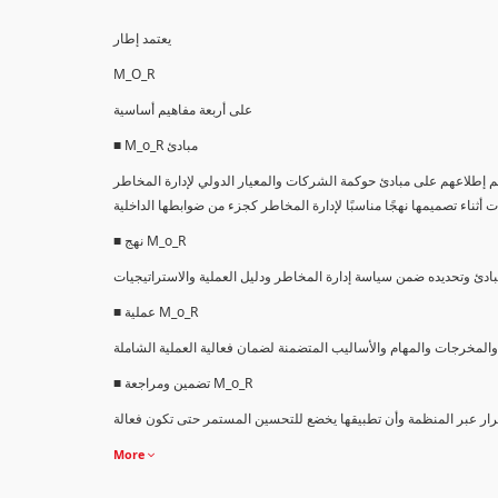
يعتمد إطار
M_O_R
على أربعة مفاهيم أساسية
■ M_o_R مبادئ
بادئ حوكمة الشركات والمعيار الدولي لإدارة المخاطر ، ISO31000: 2009. وهي بيانات عالية
■ نهج M_o_R
■ عملية M_o_R
■ تضمين ومراجعة M_o_R
More