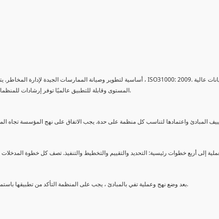
أساسية لتطوير وصيانة الممارسات الجيدة لإدارة المخاطر. يتم إطلاعهم على م
المستوى وقابلة للتطبيق عالميًا توفر إرشادات للمنظمات أثناء تصميمها نهجًا مناسبًا لإدارة المخاطر كجزء من ضوابطها الداخلية.
بعد وضع نهج وعملية تفي بالمبادئ ، يجب على المنظمة التأكد من تطبيقها باستمرار عبر المنظمة وأن تطبيقها يخضع للتحسين المستمر حتى تكون فعالة.