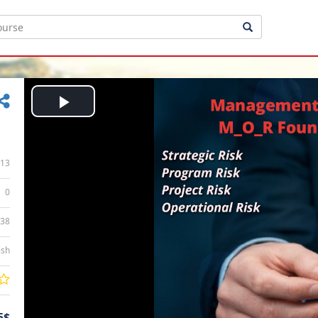
Play
Video
13
0
:38
ish
5$