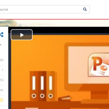
Play
-
Video
93
1
:53
bic