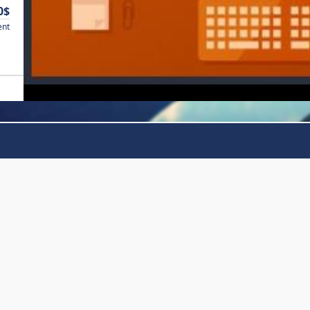
0$
ent