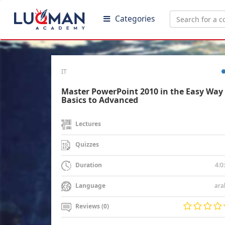
Categories
IT
Master PowerPoint 2010 in the Easy Way 
Basics to Advanced
Lectures
Quizzes
4:0
Duration
ara
Language
Reviews (0)