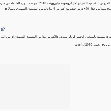
مج العروض التقديمية للشرائح
مايكروسوفت باوربوينت
درس فيديو مع أكثر من 4 ساعات من المستوى التمهيدي وصولاَ
se?
عرفة مسبقة باستخدام اوفيس او باوربوينت، فالكورس يبدأ من المستوى التمهيدي اي من البداي
ج اوفيس 2010 او احدث
%
%
%
%
%