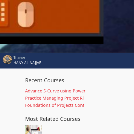
Trainer
HANY AL-NAJJAR
Recent Courses
Advance S-Curve using Power
Practice Managing Project Ri
Foundations of Projects Cont
Most Related Courses