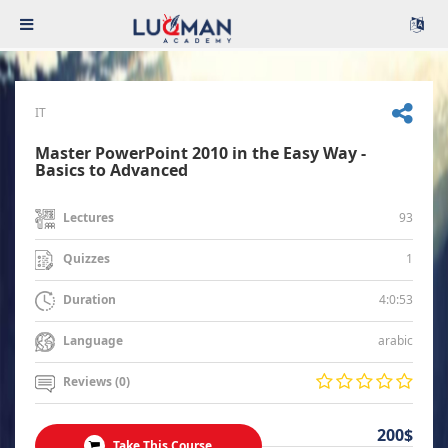
IT
Master PowerPoint 2010 in the Easy Way -
Basics to Advanced
93
Lectures
1
Quizzes
4:0:53
Duration
arabic
Language
Reviews (0)
200$
Take This Course