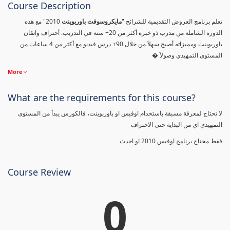
Course Description
تعلم برنامج العروض التقديمية للشرائح "
مايكروسوفت باوربوينت
2010" مع هذه
الدورة الشاملة من مدرب ذو خبرة أكثر من 20+ سنة في التدريب. أحتراف واتقان
باوربوينت ومميزاته أصبح سهلاَ من خلال 90+ درس فيديو مع أكثر من 4 ساعات من
المستوى التمهيدي وصولاَ �
More
What are the requirements for this course?
لا تحتاج لمعرفة مسبقة باستخدام اوفيس او باوربوينت، فالكورس يبدأ من المستوى
التمهيدي اي من البداية حتى الاحتراف
فقط محتاج برنامج اوفيس 2010 او احدث
Course Review
0