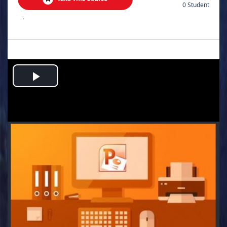
0 Student
.
Play
Video