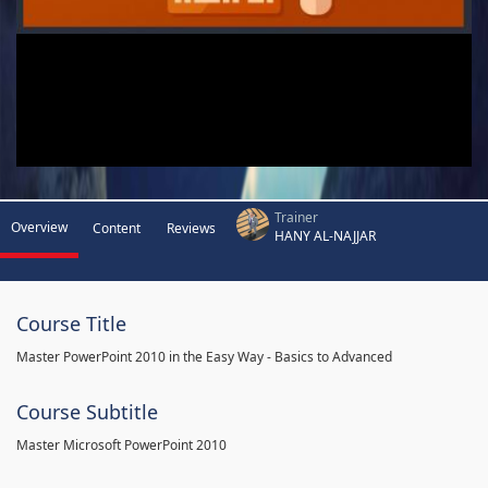
Trainer
Overview
Content
Reviews
HANY AL-NAJJAR
Course Title
Master PowerPoint 2010 in the Easy Way - Basics to Advanced
Course Subtitle
Master Microsoft PowerPoint 2010