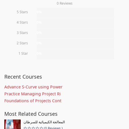
0 Reviews
5 Stars
0%
4 Stars
0%
3 Stars
0%
2 Stars
0%
1 Star
0%
Recent Courses
Advance S-Curve using Power
Practice Managing Project Ri
Foundations of Projects Cont
Most Related Courses
المعالجة الكيميائية للسرطان
(0 Reviews )