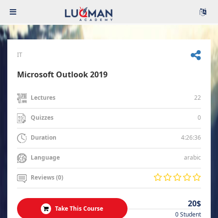
IT
Microsoft Outlook 2019
22
Lectures
0
Quizzes
4:26:36
Duration
arabic
Language
Reviews (0)
20$
Take This Course
0 Student