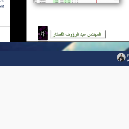
ent
P