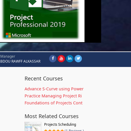
.Manager
ABDOU RAWFF ALKASSAR
Recent Courses
Advance S-Curve using Power
Practice Managing Project Ri
Foundations of Projects Cont
Most Related Courses
Projects Scheduling
(1 Reviews )