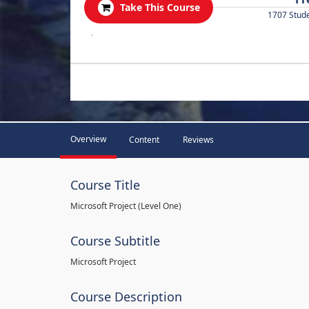
Take This Course
1707 Stud
.
Overview
Content
Reviews
Course Title
Microsoft Project (Level One)
Course Subtitle
Microsoft Project
Course Description