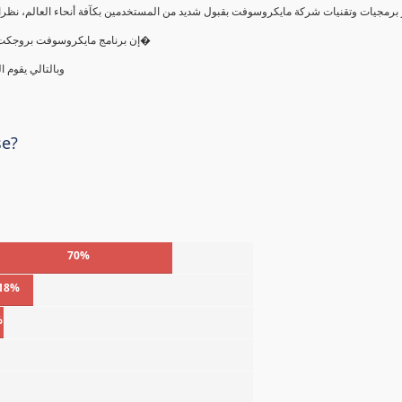
إن برنامج مايكروسوفت بروجكت يقوم بالتحكم بعمليات التنظيم والجدولة وحفظ الملفات والحسابات ال�
وبالتالي يقوم 
se?
70%
18%
%
%
%