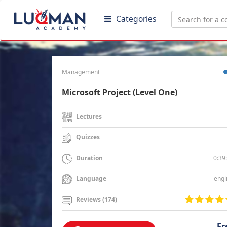
Categories
Management
Microsoft Project (Level One)
Lectures
Quizzes
0:39
Duration
engl
Language
Reviews (174)
Fr