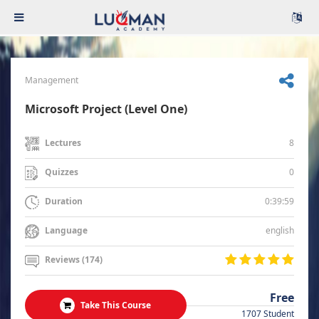
Management
Microsoft Project (Level One)
8
Lectures
0
Quizzes
0:39:59
Duration
english
Language
Reviews (174)
Free
Take This Course
1707 Student