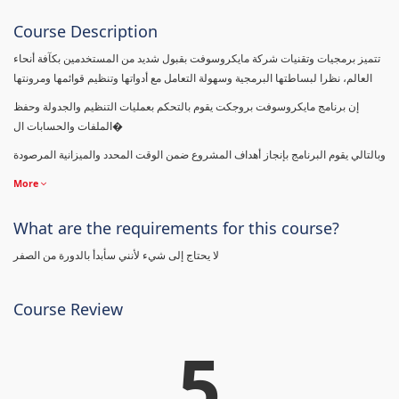
Course Description
تتميز برمجيات وتقنيات شركة مايكروسوفت بقبول شديد من المستخدمين بكآفة أنحاء
العالم، نظرا لبساطتها البرمجية وسهولة التعامل مع أدواتها وتنظيم قوائمها ومرونتها
إن برنامج مايكروسوفت بروجكت يقوم بالتحكم بعمليات التنظيم والجدولة وحفظ
الملفات والحسابات ال�
وبالتالي يقوم البرنامج بإنجاز أهداف المشروع ضمن الوقت المحدد والميزانية المرصودة
More
What are the requirements for this course?
لا يحتاج إلى شيء لأنني سأبدأ بالدورة من الصفر
Course Review
5