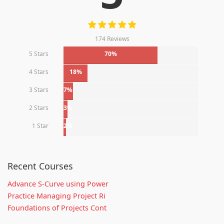
174 Reviews
5 Stars
70%
4 Stars
18%
3 Stars
7%
2 Stars
3%
1 Star
2%
Recent Courses
Advance S-Curve using Power
Practice Managing Project Ri
Foundations of Projects Cont