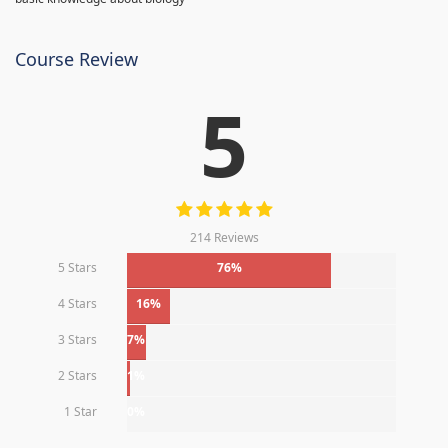
Course Review
5
214 Reviews
5 Stars
76%
4 Stars
16%
3 Stars
7%
2 Stars
1%
1 Star
0%